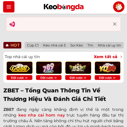
Bỏ
qua
nội
dung
🔥
HOT
Cúp C1
Kèo nhà cái 5
Soi Kèo
7m
Nhà cái uy tín
Top nhà cái uy tín
Xem tất cả
ZBET – Tổng Quan Thông Tin Về
Thương Hiệu Và Đánh Giá Chi Tiết
ZBET
đang ngày càng khẳng định vị thế là một trong
những
keo nha cai hom nay
trực tuyến hàng đầu tại thị
trường châu Á. Nền tảng không chỉ thu hút người chơi bằng
chất lượng dịch vụ mà còn bởi độ uy tín và minh bạch trong