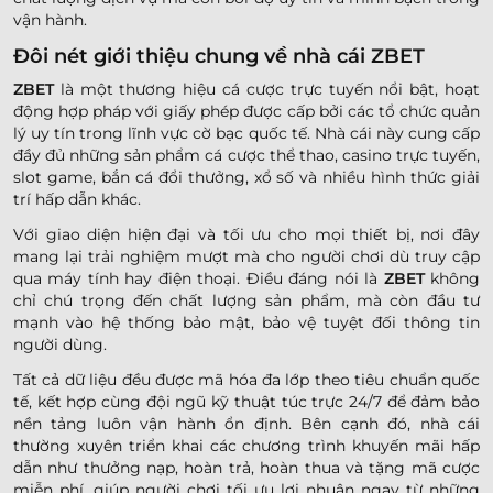
vận hành.
Đôi nét giới thiệu chung về nhà cái ZBET
ZBET
là một thương hiệu cá cược trực tuyến nổi bật, hoạt
động hợp pháp với giấy phép được cấp bởi các tổ chức quản
lý uy tín trong lĩnh vực cờ bạc quốc tế. Nhà cái này cung cấp
đầy đủ những sản phẩm cá cược thể thao, casino trực tuyến,
slot game, bắn cá đổi thưởng, xổ số và nhiều hình thức giải
trí hấp dẫn khác.
Với giao diện hiện đại và tối ưu cho mọi thiết bị, nơi đây
mang lại trải nghiệm mượt mà cho người chơi dù truy cập
qua máy tính hay điện thoại. Điều đáng nói là
ZBET
không
chỉ chú trọng đến chất lượng sản phẩm, mà còn đầu tư
mạnh vào hệ thống bảo mật, bảo vệ tuyệt đối thông tin
người dùng.
Tất cả dữ liệu đều được mã hóa đa lớp theo tiêu chuẩn quốc
tế, kết hợp cùng đội ngũ kỹ thuật túc trực 24/7 để đảm bảo
nền tảng luôn vận hành ổn định. Bên cạnh đó, nhà cái
thường xuyên triển khai các chương trình khuyến mãi hấp
dẫn như thưởng nạp, hoàn trả, hoàn thua và tặng mã cược
miễn phí, giúp người chơi tối ưu lợi nhuận ngay từ những