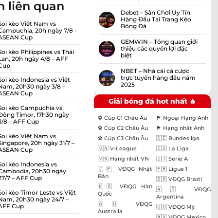
n liên quan
Debet – Sân Chơi Uy Tín
Hàng Đầu Tại Trang Kèo
Soi kèo Việt Nam vs
Bóng Đá
Campuchia, 20h ngày 7/8 –
ASEAN Cup
GEMWIN – Tổng quan giới
thiệu các quyền lợi đặc
Soi kèo Philippines vs Thái
biệt
Lan, 20h ngày 4/8 – AFF
Cup
NBET – Nhà cái cá cược
trực tuyến hàng đầu năm
Soi kèo Indonesia vs Việt
2025
Nam, 20h30 ngày 3/8 –
ASEAN Cup
Giải bóng đá hot nhất 🔥
Soi kèo Campuchia vs
Đông Timor, 17h30 ngày
⚽️ Cúp C1 Châu Âu
🏴󠁧󠁢󠁥󠁮󠁧󠁿 Ngoại Hạng Anh
3/8 – AFF Cup
⚽️ Cúp C2 Châu Âu
🏴󠁧󠁢󠁥󠁮󠁧󠁿 Hạng nhất Anh
Soi kèo Việt Nam vs
⚽️ Cúp C3 Châu Âu
🇩🇪 Bundesliga
Singapore, 20h ngày 31/7 –
🇻🇳 V-League
🇪🇸 La Liga
ASEAN Cup
🇻🇳 Hạng nhất VN
🇮🇹 Serie A
Soi kèo Indonesia vs
🇯🇵 VĐQG Nhật
🇫🇷 Ligue 1
Cambodia, 20h30 ngày
Bản
27/7 – AFF Cup
🇧🇷 VĐQG Brazil
🇰🇷 VĐQG Hàn
🇦🇷 VĐQG
Soi kèo Timor Leste vs Việt
Quốc
Argentina
Nam, 20h30 ngày 24/7 –
🇦🇺 VĐQG
AFF Cup
🇺🇸 VĐQG Mỹ
Australia
🇲🇽 VĐQG Mexico