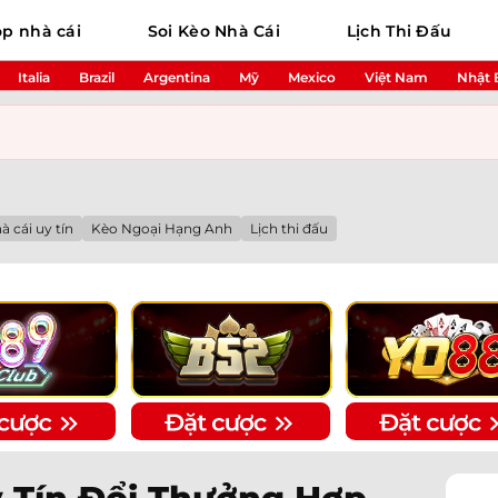
op nhà cái
Soi Kèo Nhà Cái
Lịch Thi Đấu
Italia
Brazil
Argentina
Mỹ
Mexico
Việt Nam
Nhật 
à cái uy tín
Kèo Ngoại Hạng Anh
Lịch thi đấu