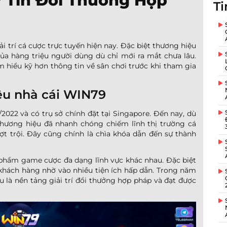
 Tín Đổi Thưởng Hợp
Ti
ải trí cá cược trực tuyến hiện nay. Đặc biệt thương hiệu
a hàng triệu người dùng dù chỉ mới ra mắt chưa lâu.
m hiểu kỹ hơn thông tin về sân chơi trước khi tham gia
iệu nhà cái WIN79
/2022 và có trụ sở chính đặt tại Singapore. Đến nay, dù
hương hiệu đã nhanh chóng chiếm lĩnh thị trường cá
t trội. Đây cũng chính là chìa khóa dẫn đến sự thành
 phẩm game cược đa dạng lĩnh vực khác nhau. Đặc biệt
khách hàng nhờ vào nhiều tiện ích hấp dẫn. Trong năm
u là nền tảng giải trí đổi thưởng hợp pháp và đạt được