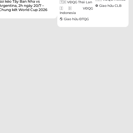
Soi kèo Tây Ban Nha vs
🇹🇭 VĐQG Thái Lan
Argentina, 2h ngày 20/7 –
⚽️ Giao hữu CLB
🇮🇩 VĐQG
Chung kết World Cup 2026
Indonesia
🌎 Giao hữu ĐTQG