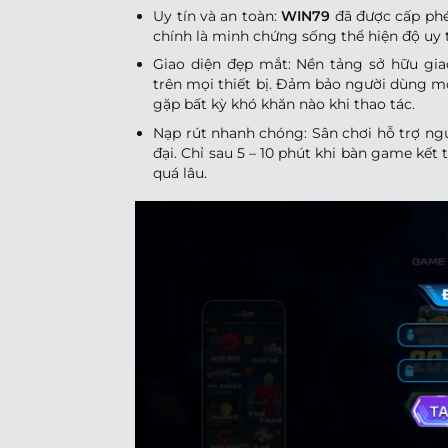
Uy tín và an toàn:
WIN79
đã được cấp ph
chính là minh chứng sống thể hiện độ uy tí
Giao diện đẹp mắt: Nền tảng sở hữu gia
trên mọi thiết bị. Đảm bảo người dùng m
gặp bất kỳ khó khăn nào khi thao tác.
Nạp rút nhanh chóng: Sân chơi hỗ trợ ng
đại. Chỉ sau 5 – 10 phút khi bàn game kết
quá lâu.