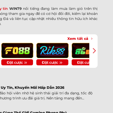
y tín
WIN79
nổi tiếng đang làm mưa làm gió trên thị
ng tham gia ngay để có cơ hội đổi đời, kiếm lại khoản
 Đá và liên tục cập nhật nhiều thông tin hữu ích khác
.
Xem tất cả
c Uy Tín, Khuyến Mãi Hấp Dẫn 2026
o hội viên nhờ hệ sinh thái giải trí đa dạng, tốc độ
hương trình ưu đãi giá trị. Nền tảng mang đến...
c Cùng Thế Giới Gaming Phong Phú