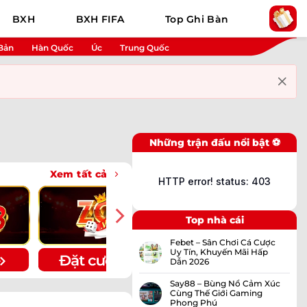
BXH
BXH FIFA
Top Ghi Bàn
Bản
Hàn Quốc
Úc
Trung Quốc
Những trận đấu nổi bật ⚽️
Xem tất cả
HTTP error! status: 403
Top nhà cái
Febet – Sân Chơi Cá Cược
Uy Tín, Khuyến Mãi Hấp
Dẫn 2026
Say88 – Bùng Nổ Cảm Xúc
Cùng Thế Giới Gaming
Phong Phú