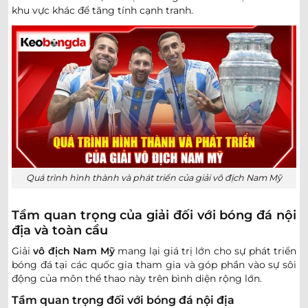
khu vực khác để tăng tính cạnh tranh.
Quá trình hình thành và phát triển của giải vô địch Nam Mỹ
Tầm quan trọng của giải đối với bóng đá nội
địa và toàn cầu
Giải
vô địch Nam Mỹ
mang lại giá trị lớn cho sự phát triển
bóng đá tại các quốc gia tham gia và góp phần vào sự sôi
động của môn thể thao này trên bình diện rộng lớn.
Tầm quan trọng đối với bóng đá nội địa