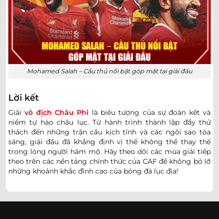
Mohamed Salah – Cầu thủ nổi bật góp mặt tại giải đấu
Lời kết
Giải
vô địch Châu Phi
là biểu tượng của sự đoàn kết và
niềm tự hào châu lục. Từ hành trình thành lập đầy thử
thách đến những trận cầu kịch tính và các ngôi sao tỏa
sáng, giải đấu đã khẳng định vị thế không thể thay thế
trong lòng người hâm mộ. Hãy theo dõi các mùa giải tiếp
theo trên các nền tảng chính thức của CAF để không bỏ lỡ
những khoảnh khắc đỉnh cao của bóng đá lục địa!