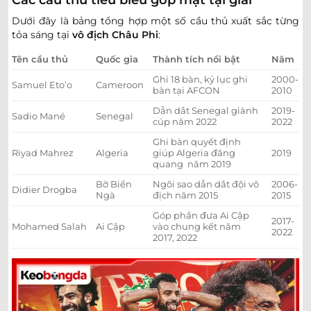
Các cầu thủ tiêu biểu góp mặt tại giải
Dưới đây là bảng tổng hợp một số cầu thủ xuất sắc từng
tỏa sáng tại
vô địch Châu Phi
:
Tên cầu thủ
Quốc gia
Thành tích nổi bật
Năm
Ghi 18 bàn, kỷ lục ghi
2000-
Samuel Eto’o
Cameroon
bàn tại AFCON
2010
Dẫn dắt Senegal giành
2019-
Sadio Mané
Senegal
cúp năm 2022
2022
Ghi bàn quyết định
Riyad Mahrez
Algeria
giúp Algeria đăng
2019
quang năm 2019
Bờ Biển
Ngôi sao dẫn dắt đội vô
2006-
Didier Drogba
Ngà
địch năm 2015
2015
Góp phần đưa Ai Cập
2017-
Mohamed Salah
Ai Cập
vào chung kết năm
2022
2017, 2022