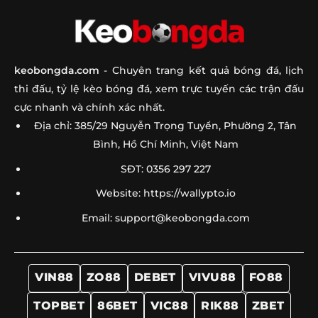
keobongda.com
- Chuyên trang kết quả bóng đá, lịch
thi đấu, tỷ lệ kèo bóng đá, xem trực tuyến các trận đấu
cực nhanh và chính xác nhất.
Địa chỉ: 385/29 Nguyễn Trọng Tuyển, Phường 2, Tân
Bình, Hồ Chí Minh, Việt Nam
SĐT: 0356 297 227
Website: https://wallypto.io
Email:
support@keobongda.com
VIN88
ZO88
DEBET
VIVU88
FO88
TOPBET
86BET
VIC88
RIK88
ZBET