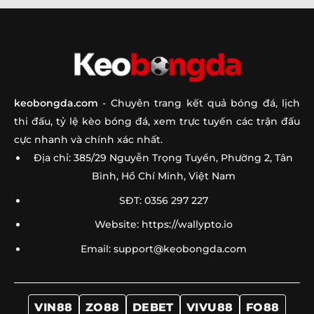
keobongda.com
- Chuyên trang kết quả bóng đá, lịch
thi đấu, tỷ lệ kèo bóng đá, xem trực tuyến các trận đấu
cực nhanh và chính xác nhất.
Địa chỉ: 385/29 Nguyễn Trọng Tuyển, Phường 2, Tân
Bình, Hồ Chí Minh, Việt Nam
SĐT: 0356 297 227
Website: https://wallypto.io
Email:
support@keobongda.com
VIN88
ZO88
DEBET
VIVU88
FO88