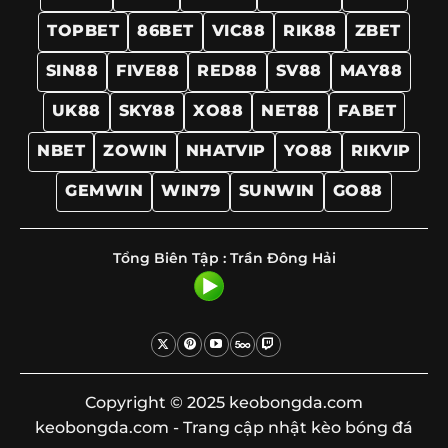
TOPBET
86BET
VIC88
RIK88
ZBET
SIN88
FIVE88
RED88
SV88
MAY88
UK88
SKY88
XO88
NET88
FABET
NBET
ZOWIN
NHATVIP
YO88
RIKVIP
GEMWIN
WIN79
SUNWIN
GO88
Tổng Biên Tập :
Trần Đông Hải
Copyright © 2025 keobongda.com
keobongda.com - Trang cập nhật kèo bóng đá