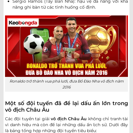
Sergio Ramos (Tây Ban Nha): hậu vệ đa năng với khả
năng ghi bàn từ các tình huống cố định.
Ronaldo trở thành vua phá lưới, đưa Bồ Đào Nha vô địch năm
2016
Một số đội tuyển đã để lại dấu ấn lớn trong
vô địch Châu Âu
Các đội tuyển tại giải
vô địch Châu Âu
không chỉ tranh tài
vì danh hiệu mà còn để lại những dấu ấn lịch sử. Dưới đây
là bảng tổng hợp những đội tuyển tiêu biểu: