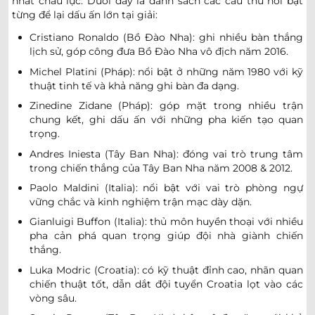
nhất châu lục. Dưới đây là danh sách các cầu thủ nổi bật
từng để lại dấu ấn lớn tại giải:
Cristiano Ronaldo (Bồ Đào Nha): ghi nhiều bàn thắng
lịch sử, góp công đưa Bồ Đào Nha vô địch năm 2016.
Michel Platini (Pháp): nổi bật ở những năm 1980 với kỹ
thuật tinh tế và khả năng ghi bàn đa dạng.
Zinedine Zidane (Pháp): góp mặt trong nhiều trận
chung kết, ghi dấu ấn với những pha kiến tạo quan
trọng.
Andres Iniesta (Tây Ban Nha): đóng vai trò trung tâm
trong chiến thắng của Tây Ban Nha năm 2008 & 2012.
Paolo Maldini (Italia): nổi bật với vai trò phòng ngự
vững chắc và kinh nghiệm trận mạc dày dặn.
Gianluigi Buffon (Italia): thủ môn huyền thoại với nhiều
pha cản phá quan trọng giúp đội nhà giành chiến
thắng.
Luka Modric (Croatia): có kỹ thuật đỉnh cao, nhãn quan
chiến thuật tốt, dẫn dắt đội tuyển Croatia lọt vào các
vòng sâu.