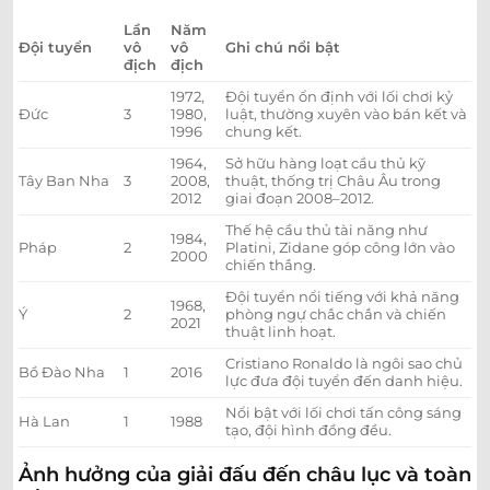
Lần
Năm
Đội tuyển
vô
vô
Ghi chú nổi bật
địch
địch
1972,
Đội tuyển ổn định với lối chơi kỷ
Đức
3
1980,
luật, thường xuyên vào bán kết và
1996
chung kết.
1964,
Sở hữu hàng loạt cầu thủ kỹ
Tây Ban Nha
3
2008,
thuật, thống trị Châu Âu trong
2012
giai đoạn 2008–2012.
Thế hệ cầu thủ tài năng như
1984,
Pháp
2
Platini, Zidane góp công lớn vào
2000
chiến thắng.
Đội tuyển nổi tiếng với khả năng
1968,
Ý
2
phòng ngự chắc chắn và chiến
2021
thuật linh hoạt.
Cristiano Ronaldo là ngôi sao chủ
Bồ Đào Nha
1
2016
lực đưa đội tuyển đến danh hiệu.
Nổi bật với lối chơi tấn công sáng
Hà Lan
1
1988
tạo, đội hình đồng đều.
Ảnh hưởng của giải đấu đến châu lục và toàn