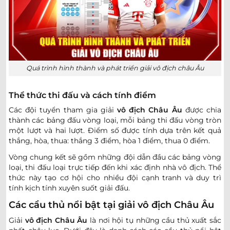
Quá trình hình thành và phát triển giải vô địch châu Âu
Thể thức thi đấu và cách tính điểm
Các đội tuyển tham gia giải
vô địch Châu Âu
được chia
thành các bảng đấu vòng loại, mỗi bảng thi đấu vòng tròn
một lượt và hai lượt. Điểm số được tính dựa trên kết quả
thắng, hòa, thua: thắng 3 điểm, hòa 1 điểm, thua 0 điểm.
Vòng chung kết sẽ gồm những đội dẫn đầu các bảng vòng
loại, thi đấu loại trực tiếp đến khi xác định nhà vô địch. Thể
thức này tạo cơ hội cho nhiều đội cạnh tranh và duy trì
tính kịch tính xuyên suốt giải đấu.
Các cầu thủ nổi bật tại giải vô địch Châu Âu
Giải
vô địch Châu Âu
là nơi hội tụ những cầu thủ xuất sắc