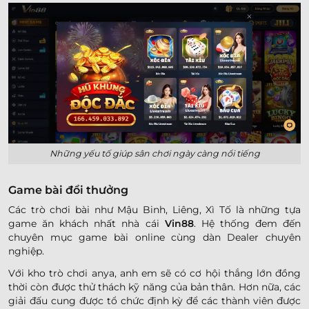
Những yếu tố giúp sân chơi ngày càng nổi tiếng
Game bài đổi thưởng
Các trò chơi bài như Mậu Binh, Liêng, Xì Tố là những tựa
game ăn khách nhất nhà cái
Vin88
. Hệ thống đem đến
chuyên mục game bài online cùng dàn Dealer chuyên
nghiệp.
Với kho trò chơi anya, anh em sẽ có cơ hội thắng lớn đồng
thời còn được thử thách kỹ năng của bản thân. Hơn nữa, các
giải đấu cung được tổ chức định kỳ để các thành viên được