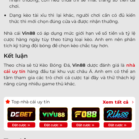
nhận thưởng, còn nếu thua thì sẽ mất trắng số tiền đã
chơi.
Dạng kèo tài xỉu thì lại khác, người chơi cần có đủ kiến
thức thì mới chọn đúng cửa và được nhận thưởng.
Nhà cái
Vin88
có áp dụng mức giới hạn về số tiền và tỷ lệ
cược hàng ngày tùy theo từng loại kèo. Anh em nên phân
tích kỹ từng đội bóng để chọn kèo chắc tay hơn.
Kết luận
Theo chia sẻ từ Kèo Bóng Đá,
Vin88
dược đánh giá là
nhà
cái uy tín
hàng đầu tại khu vực châu Á. Anh em có thể an
tâm tham gia các trò chơi cá cược tại đây và thử thách kỹ
năng cùng nhiều game thủ khác.
Top nhà cái uy tín
Xem tất cả