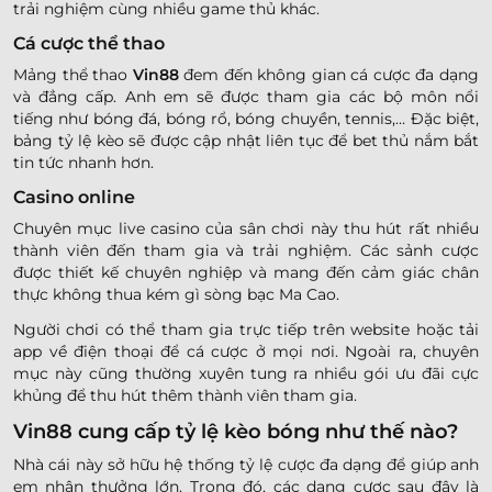
trải nghiệm cùng nhiều game thủ khác.
Cá cược thể thao
Mảng thể thao
Vin88
đem đến không gian cá cược đa dạng
và đẳng cấp. Anh em sẽ được tham gia các bộ môn nổi
tiếng như bóng đá, bóng rổ, bóng chuyền, tennis,… Đặc biệt,
bảng tỷ lệ kèo sẽ được cập nhật liên tục để bet thủ nắm bắt
tin tức nhanh hơn.
Casino online
Chuyên mục live casino của sân chơi này thu hút rất nhiều
thành viên đến tham gia và trải nghiệm. Các sảnh cược
được thiết kế chuyên nghiệp và mang đến cảm giác chân
thực không thua kém gì sòng bạc Ma Cao.
Người chơi có thể tham gia trực tiếp trên website hoặc tải
app về điện thoại để cá cược ở mọi nơi. Ngoài ra, chuyên
mục này cũng thường xuyên tung ra nhiều gói ưu đãi cực
khủng để thu hút thêm thành viên tham gia.
Vin88 cung cấp tỷ lệ kèo bóng như thế nào?
Nhà cái này sở hữu hệ thống tỷ lệ cược đa dạng để giúp anh
em nhận thưởng lớn. Trong đó, các dạng cược sau đây là