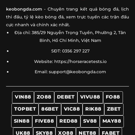
keobongda.com
- Chuyên trang kết quả bóng đá, lịch
thi đấu, tỷ lệ kèo bóng đá, xem trực tuyến các trận đấu
cực nhanh và chính xác nhất.
Địa chỉ: 385/29 Nguyễn Trọng Tuyển, Phường 2, Tân
Bình, Hồ Chí Minh, Việt Nam
SĐT: 0356 297 227
Website: https://horseracetests.io
Email:
support@keobongda.com
VIN88
ZO88
DEBET
VIVU88
FO88
TOPBET
86BET
VIC88
RIK88
ZBET
SIN88
FIVE88
RED88
SV88
MAY88
UK88
SKY88
XO88
NET88
FABET