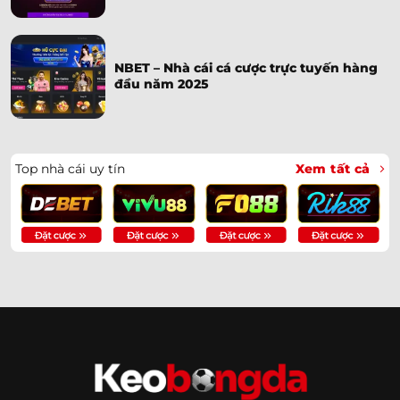
NBET – Nhà cái cá cược trực tuyến hàng
đầu năm 2025
Top nhà cái uy tín
Xem tất cả