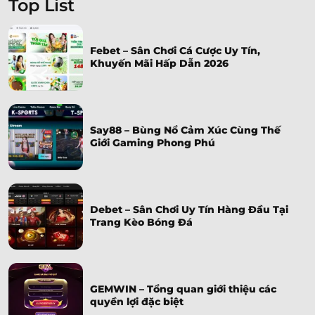
Top List
Febet – Sân Chơi Cá Cược Uy Tín,
Khuyến Mãi Hấp Dẫn 2026
Say88 – Bùng Nổ Cảm Xúc Cùng Thế
Giới Gaming Phong Phú
Debet – Sân Chơi Uy Tín Hàng Đầu Tại
Trang Kèo Bóng Đá
GEMWIN – Tổng quan giới thiệu các
quyền lợi đặc biệt