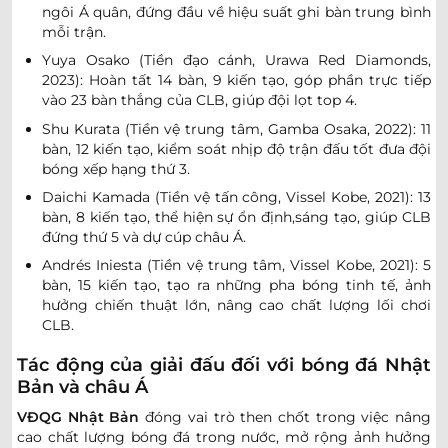
ngôi Á quân, đứng đầu về hiệu suất ghi bàn trung bình
mỗi trận.
Yuya Osako (Tiền đạo cánh, Urawa Red Diamonds,
2023): Hoàn tất 14 bàn, 9 kiến tạo, góp phần trực tiếp
vào 23 bàn thắng của CLB, giúp đội lọt top 4.
Shu Kurata (Tiền vệ trung tâm, Gamba Osaka, 2022): 11
bàn, 12 kiến tạo, kiểm soát nhịp độ trận đấu tốt đưa đội
bóng xếp hạng thứ 3.
Daichi Kamada (Tiền vệ tấn công, Vissel Kobe, 2021): 13
bàn, 8 kiến tạo, thể hiện sự ổn định,sáng tạo, giúp CLB
đứng thứ 5 và dự cúp châu Á.
Andrés Iniesta (Tiền vệ trung tâm, Vissel Kobe, 2021): 5
bàn, 15 kiến tạo, tạo ra những pha bóng tinh tế, ảnh
hưởng chiến thuật lớn, nâng cao chất lượng lối chơi
CLB.
Tác động của giải đấu đối với bóng đá Nhật
Bản và châu Á
VĐQG Nhật Bản
đóng vai trò then chốt trong việc nâng
cao chất lượng bóng đá trong nước, mở rộng ảnh hưởng