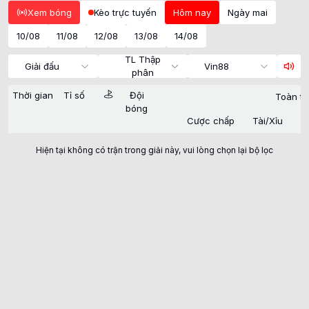
Xem bóng
Kèo trực tuyến
Hôm nay
Ngày mai
10/08
11/08
12/08
13/08
14/08
TL Thập
Giải đấu
Vin88
phân
Thời gian
Tỉ số
Đội
Toàn tr
bóng
Cược chấp
Tài/Xỉu
Hiện tại không có trận trong giải này, vui lòng chọn lại bộ lọc