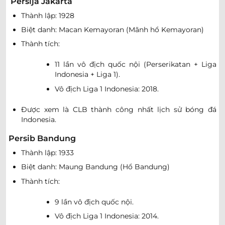
Persija Jakarta
Thành lập: 1928
Biệt danh: Macan Kemayoran (Mãnh hổ Kemayoran)
Thành tích:
11 lần vô địch quốc nội (Perserikatan + Liga
Indonesia + Liga 1).
Vô địch Liga 1 Indonesia: 2018.
Được xem là CLB thành công nhất lịch sử bóng đá
Indonesia.
Persib Bandung
Thành lập: 1933
Biệt danh: Maung Bandung (Hổ Bandung)
Thành tích:
9 lần vô địch quốc nội.
Vô địch Liga 1 Indonesia: 2014.