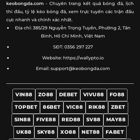
keobongda.com
- Chuyên trang kết quả bóng đá, lịch
thi đấu, tỷ lệ kèo bóng đá, xem trực tuyến các trận đấu
cực nhanh và chính xác nhất.
Địa chỉ: 385/29 Nguyễn Trọng Tuyển, Phường 2, Tân
Bình, Hồ Chí Minh, Việt Nam
SĐT: 0356 297 227
Website: https://wallypto.io
Email:
support@keobongda.com
VIN88
ZO88
DEBET
VIVU88
FO88
TOPBET
86BET
VIC88
RIK88
ZBET
SIN88
FIVE88
RED88
SV88
MAY88
UK88
SKY88
XO88
NET88
FABET