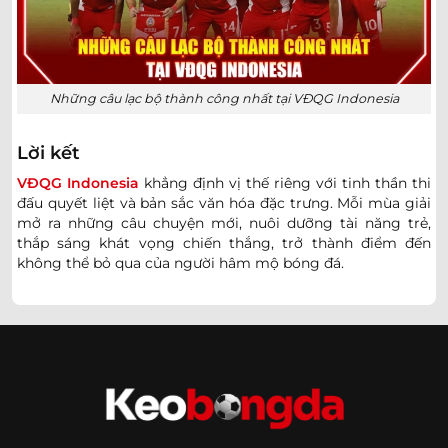
Những câu lạc bộ thành công nhất tại VĐQG Indonesia
Lời kết
VĐQG Indonesia
khẳng định vị thế riêng với tinh thần thi
đấu quyết liệt và bản sắc văn hóa đặc trưng. Mỗi mùa giải
mở ra những câu chuyện mới, nuôi dưỡng tài năng trẻ,
thắp sáng khát vọng chiến thắng, trở thành điểm đến
không thể bỏ qua của người hâm mộ bóng đá.