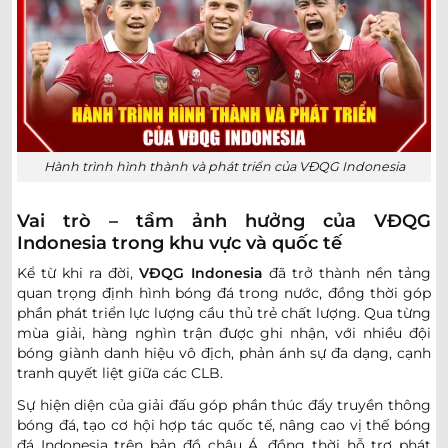
Hành trình hình thành và phát triển của VĐQG Indonesia
Vai trò – tầm ảnh hưởng của VĐQG
Indonesia trong khu vực và quốc tế
Kể từ khi ra đời,
VĐQG Indonesia
đã trở thành nền tảng
quan trọng định hình bóng đá trong nước, đồng thời góp
phần phát triển lực lượng cầu thủ trẻ chất lượng. Qua từng
mùa giải, hàng nghìn trận được ghi nhận, với nhiều đội
bóng giành danh hiệu vô địch, phản ánh sự đa dạng, cạnh
tranh quyết liệt giữa các CLB.
Sự hiện diện của giải đấu góp phần thúc đẩy truyền thông
bóng đá, tạo cơ hội hợp tác quốc tế, nâng cao vị thế bóng
đá Indonesia trên bản đồ châu Á, đồng thời hỗ trợ phát