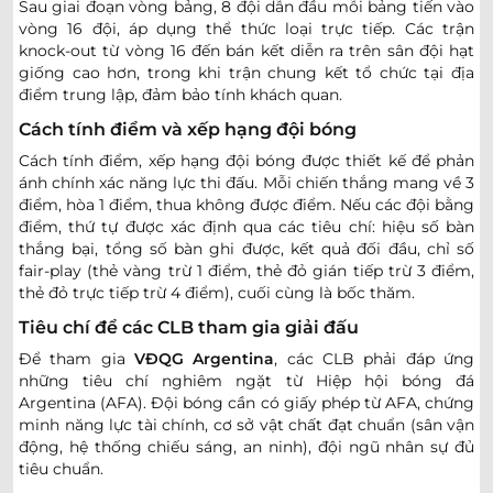
Sau giai đoạn vòng bảng, 8 đội dẫn đầu mỗi bảng tiến vào
vòng 16 đội, áp dụng thể thức loại trực tiếp. Các trận
knock-out từ vòng 16 đến bán kết diễn ra trên sân đội hạt
giống cao hơn, trong khi trận chung kết tổ chức tại địa
điểm trung lập, đảm bảo tính khách quan.
Cách tính điểm và xếp hạng đội bóng
Cách tính điểm, xếp hạng đội bóng được thiết kế để phản
ánh chính xác năng lực thi đấu. Mỗi chiến thắng mang về 3
điểm, hòa 1 điểm, thua không được điểm. Nếu các đội bằng
điểm, thứ tự được xác định qua các tiêu chí: hiệu số bàn
thắng bại, tổng số bàn ghi được, kết quả đối đầu, chỉ số
fair-play (thẻ vàng trừ 1 điểm, thẻ đỏ gián tiếp trừ 3 điểm,
thẻ đỏ trực tiếp trừ 4 điểm), cuối cùng là bốc thăm.
Tiêu chí để các CLB tham gia giải đấu
Để tham gia
VĐQG Argentina
, các CLB phải đáp ứng
những tiêu chí nghiêm ngặt từ Hiệp hội bóng đá
Argentina (AFA). Đội bóng cần có giấy phép từ AFA, chứng
minh năng lực tài chính, cơ sở vật chất đạt chuẩn (sân vận
động, hệ thống chiếu sáng, an ninh), đội ngũ nhân sự đủ
tiêu chuẩn.