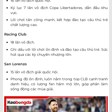
16 lần vô địch quốc nội.
Kỷ lục 7 lần vô địch Copa Libertadores, dẫn đầu khu
vực.
Lối chơi tấn công mạnh, kết hợp đào tạo cầu thủ trẻ
chất lượng cao.
Racing Club
18 lần vô địch.
Ghi dấu với lối chơi ổn định và đào tạo cầu thủ trẻ. Sức
hút qua các kỳ chuyển nhượng lớn.
San Lorenzo
15 lần vô địch giải quốc nội.
Phong độ ổn định, luôn nằm trong top CLB cạnh tranh
danh hiệu, có lượng fan hâm mộ lớn, góp phần làm
sống động các mùa giải.