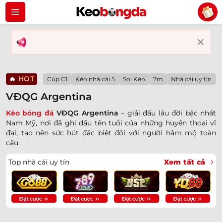
Bỏ
qua
nội
dung
🔥
HOT
Cúp C1
Kèo nhà cái 5
Soi Kèo
7m
Nhà cái uy tín
VĐQG Argentina
Kèo bóng đá
VĐQG Argentina
– giải đấu lâu đời bậc nhất
Nam Mỹ, nơi đã ghi dấu tên tuổi của những huyền thoại vĩ
đại, tạo nên sức hút đặc biệt đối với người hâm mộ toàn
cầu.
Top nhà cái uy tín
Xem tất cả