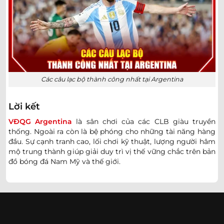
Các câu lạc bộ thành công nhất tại Argentina
Lời kết
VĐQG Argentina
là sân chơi của các CLB giàu truyền
thống. Ngoài ra còn là bệ phóng cho những tài năng hàng
đầu. Sự cạnh tranh cao, lối chơi kỹ thuật, lượng người hâm
mộ trung thành giúp giải duy trì vị thế vững chắc trên bản
đồ bóng đá Nam Mỹ và thế giới.