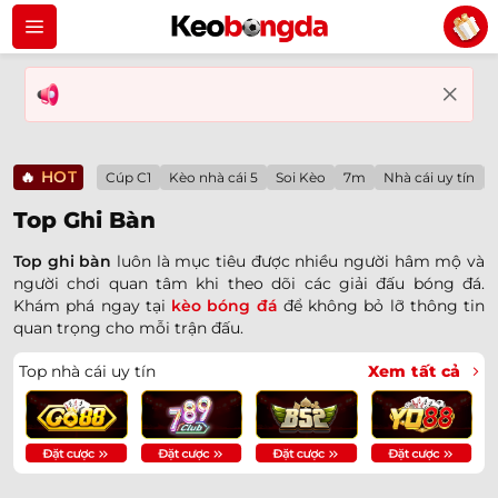
Bỏ
qua
nội
dung
🔥
HOT
Cúp C1
Kèo nhà cái 5
Soi Kèo
7m
Nhà cái uy tín
Top Ghi Bàn
Top ghi bàn
luôn là mục tiêu được nhiều người hâm mộ và
người chơi quan tâm khi theo dõi các giải đấu bóng đá.
Khám phá ngay tại
kèo bóng đá
để không bỏ lỡ thông tin
quan trọng cho mỗi trận đấu.
Top nhà cái uy tín
Xem tất cả