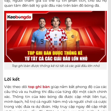
vậy, người tham gia có thể tự tin phân tích, cho dù họ
quan tâm đến bất kỳ giải đấu nào trên bản đồ bóng đá.
Top ghi bàn được thống kê từ tất cả các giải đấu lớn nhỏ
Lời kết
Việc theo dõi
top ghi bàn
giúp nắm bắt phong độ của các
cầu thủ và xu hướng thi đấu của từng đội một cách chính
xác. Thông tin của kèo bóng đá được cập nhật liên tục,
minh bạch, hỗ trợ cả người hâm mộ và người chơi cá cược
trong việc đưa ra dự đoán. Hãy truy cập ngay để cập nhật