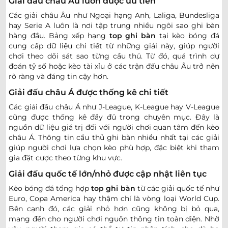
Giải đấu châu Âu luôn được ưu tiên
Các giải châu Âu như Ngoại hạng Anh, Laliga, Bundesliga
hay Serie A luôn là nơi tập trung nhiều ngôi sao ghi bàn
hàng đầu. Bảng xếp hạng
top ghi bàn
tại kèo bóng đá
cung cấp dữ liệu chi tiết từ những giải này, giúp người
chơi theo dõi sát sao từng cầu thủ. Từ đó, quá trình dự
đoán tỷ số hoặc kèo tài xỉu ở các trận đấu châu Âu trở nên
rõ ràng và đáng tin cậy hơn.
Giải đấu châu Á được thống kê chi tiết
Các giải đấu châu Á như J-League, K-League hay V-League
cũng được thống kê đầy đủ trong chuyên mục. Đây là
nguồn dữ liệu giá trị đối với người chơi quan tâm đến kèo
châu Á. Thông tin cầu thủ ghi bàn nhiều nhất tại các giải
giúp người chơi lựa chọn kèo phù hợp, đặc biệt khi tham
gia đặt cược theo từng khu vực.
Giải đấu quốc tế lớn/nhỏ được cập nhật liên tục
Kèo bóng đá tổng hợp
top ghi bàn
từ các giải quốc tế như
Euro, Copa America hay thậm chí là vòng loại World Cup.
Bên cạnh đó, các giải nhỏ hơn cũng không bị bỏ qua,
mang đến cho người chơi nguồn thông tin toàn diện. Nhờ