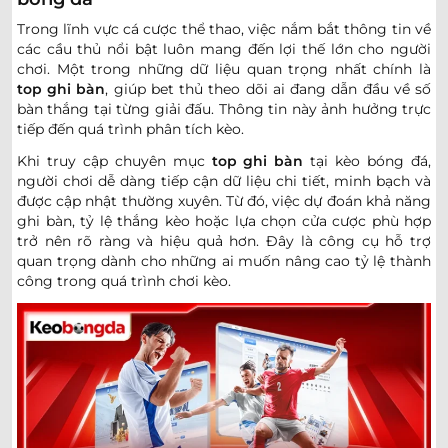
Trong lĩnh vực cá cược thể thao, việc nắm bắt thông tin về
các cầu thủ nổi bật luôn mang đến lợi thế lớn cho người
chơi. Một trong những dữ liệu quan trọng nhất chính là
top ghi bàn
, giúp bet thủ theo dõi ai đang dẫn đầu về số
bàn thắng tại từng giải đấu. Thông tin này ảnh hưởng trực
tiếp đến quá trình phân tích kèo.
Khi truy cập chuyên mục
top ghi bàn
tại kèo bóng đá,
người chơi dễ dàng tiếp cận dữ liệu chi tiết, minh bạch và
được cập nhật thường xuyên. Từ đó, việc dự đoán khả năng
ghi bàn, tỷ lệ thắng kèo hoặc lựa chọn cửa cược phù hợp
trở nên rõ ràng và hiệu quả hơn. Đây là công cụ hỗ trợ
quan trọng dành cho những ai muốn nâng cao tỷ lệ thành
công trong quá trình chơi kèo.