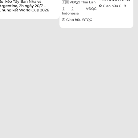
Soi kèo Tây Ban Nha vs
🇹🇭 VĐQG Thái Lan
Argentina, 2h ngày 20/7 –
⚽️ Giao hữu CLB
🇮🇩 VĐQG
Chung kết World Cup 2026
Indonesia
🌎 Giao hữu ĐTQG