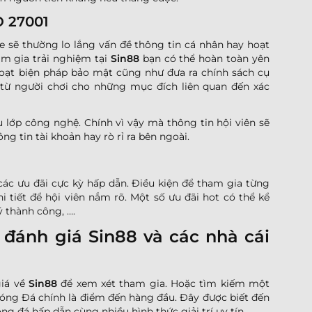
O 27001
e sẽ thường lo lắng vấn đề thông tin cá nhân hay hoạt
am gia trải nghiệm tại
Sin88
bạn có thể hoàn toàn yên
oạt biện pháp bảo mật cũng như đưa ra chính sách cụ
p từ người chơi cho những mục đích liên quan đến xác
u lớp công nghệ. Chính vì vậy mà thông tin hội viên sẽ
ng tin tài khoản hay rò rỉ ra bên ngoài.
ác ưu đãi cực kỳ hấp dẫn. Điều kiện để tham gia từng
 tiết để hội viên nắm rõ. Một số ưu đãi hot có thể kể
ý thành công, ….
đánh giá Sin88 và các nhà cái
iá về
Sin88
để xem xét tham gia. Hoặc tìm kiếm một
 Bóng Đá chính là điểm đến hàng đầu. Đây được biết đến
g đá hấp dẫn cùng nhiều hình thức giải trí uy tín.