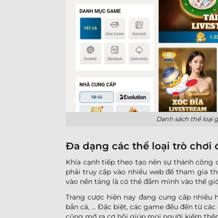
Danh sách thể loại g
Đa dạng các thể loại trò chơi đ
Khía cạnh tiếp theo tạo nên sự thành công
phải truy cập vào nhiều web để tham gia thể
vào nền tảng là có thể đắm mình vào thế giới
Trang cược hiện nay đang cung cấp nhiều hìn
bắn cá, … Đặc biệt, các game đều đến từ các 
cũng mở ra cơ hội giúp mọi người kiếm thê