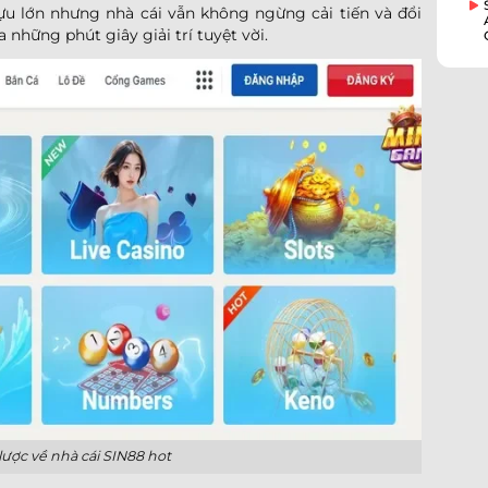
ựu lớn nhưng nhà cái vẫn không ngừng cải tiến và đổi
những phút giây giải trí tuyệt vời.
 lược về nhà cái SIN88 hot