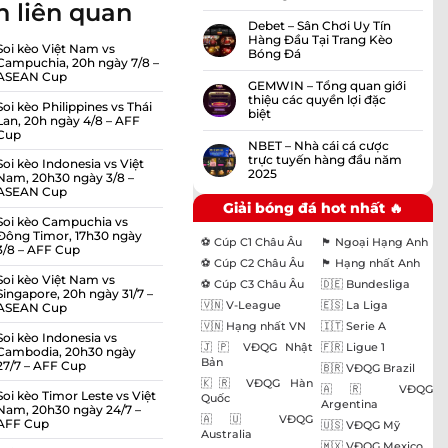
n liên quan
Debet – Sân Chơi Uy Tín
Hàng Đầu Tại Trang Kèo
Soi kèo Việt Nam vs
Bóng Đá
Campuchia, 20h ngày 7/8 –
ASEAN Cup
GEMWIN – Tổng quan giới
thiệu các quyền lợi đặc
Soi kèo Philippines vs Thái
biệt
Lan, 20h ngày 4/8 – AFF
Cup
NBET – Nhà cái cá cược
trực tuyến hàng đầu năm
Soi kèo Indonesia vs Việt
2025
Nam, 20h30 ngày 3/8 –
ASEAN Cup
Giải bóng đá hot nhất 🔥
Soi kèo Campuchia vs
Đông Timor, 17h30 ngày
⚽️ Cúp C1 Châu Âu
🏴󠁧󠁢󠁥󠁮󠁧󠁿 Ngoại Hạng Anh
3/8 – AFF Cup
⚽️ Cúp C2 Châu Âu
🏴󠁧󠁢󠁥󠁮󠁧󠁿 Hạng nhất Anh
Soi kèo Việt Nam vs
⚽️ Cúp C3 Châu Âu
🇩🇪 Bundesliga
Singapore, 20h ngày 31/7 –
🇻🇳 V-League
🇪🇸 La Liga
ASEAN Cup
🇻🇳 Hạng nhất VN
🇮🇹 Serie A
Soi kèo Indonesia vs
🇯🇵 VĐQG Nhật
🇫🇷 Ligue 1
Cambodia, 20h30 ngày
Bản
27/7 – AFF Cup
🇧🇷 VĐQG Brazil
🇰🇷 VĐQG Hàn
🇦🇷 VĐQG
Soi kèo Timor Leste vs Việt
Quốc
Argentina
Nam, 20h30 ngày 24/7 –
🇦🇺 VĐQG
AFF Cup
🇺🇸 VĐQG Mỹ
Australia
🇲🇽 VĐQG Mexico