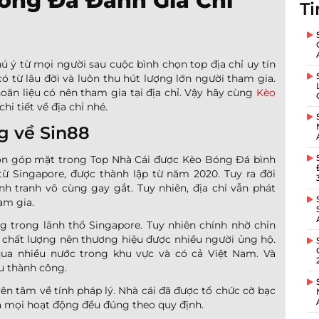
óng Đá Đánh Giá Chi
Ti
ú ý từ mọi người sau cuộc bình chọn top địa chỉ uy tín
ó từ lâu đời và luôn thu hút lượng lớn người tham gia.
oăn liệu có nên tham gia tại địa chỉ. Vậy hãy cùng
Kèo
hi tiết về địa chỉ nhé.
ng về Sin88
uôn góp mặt trong Top Nhà Cái được Kèo Bóng Đá bình
ừ Singapore, được thành lập từ năm 2020. Tuy ra đời
nh tranh vô cùng gay gắt. Tuy nhiên, địa chỉ vẫn phát
am gia.
g trong lãnh thổ Singapore. Tuy nhiên chính nhờ chỉn
chất lượng nên thương hiệu được nhiều người ủng hộ.
qua nhiều nước trong khu vực và có cả Việt Nam. Và
u thành công.
ên tâm về tính pháp lý. Nhà cái đã được tổ chức cờ bạc
 mọi hoạt động đều đúng theo quy định.