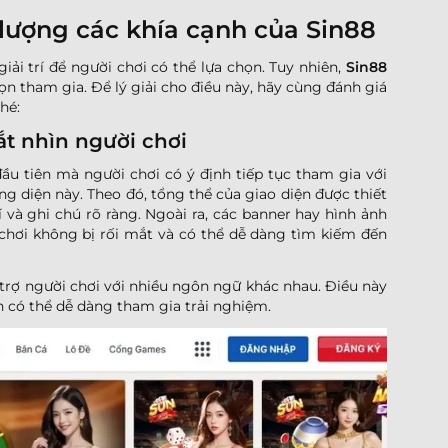
t lượng các khía cạnh của Sin88
iải trí để người chơi có thể lựa chọn. Tuy nhiên,
Sin88
ọn tham gia. Để lý giải cho điều này, hãy cùng đánh giá
hé:
ắt nhìn người chơi
u tiên mà người chơi có ý định tiếp tục tham gia với
ng diện này. Theo đó, tổng thể của giao diện được thiết
 và ghi chú rõ ràng. Ngoài ra, các banner hay hình ảnh
chơi không bị rối mắt và có thể dễ dàng tìm kiếm đến
ỗ trợ người chơi với nhiều ngôn ngữ khác nhau. Điều này
ẫn có thể dễ dàng tham gia trải nghiệm.