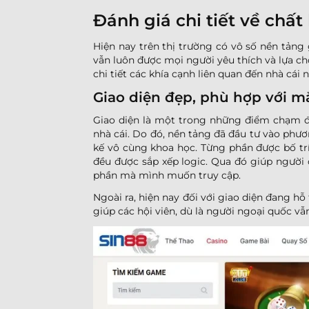
Đánh giá chi tiết về chấ
Hiện nay trên thị trường có vô số nền tảng g
vẫn luôn được mọi người yêu thích và lựa ch
chi tiết các khía cạnh liên quan đến nhà cái n
Giao diện đẹp, phù hợp với m
Giao diện là một trong những điểm chạm đầ
nhà cái. Do đó, nền tảng đã đầu tư vào phươ
kế vô cùng khoa học. Từng phần được bố trí
đều được sắp xếp logic. Qua đó giúp người 
phần mà mình muốn truy cập.
Ngoài ra, hiện nay đối với giao diện đang h
giúp các hội viên, dù là người ngoại quốc v