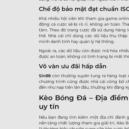
Chế độ bảo mật đạt chuẩn IS
Khá nhiều hội viên khi tham gia game onlin
động cá cược sẽ bị rò rỉ, không an toàn. Th
tâm. Theo đó trang cược đã sử dụng hàng l
thể. Nhà cái chỉ dùng các dữ liệu thu thậ
minh danh tính hay quản lý hệ thống.
Ngoài ra, các dữ liệu còn được mã hóa nhiề
được an toàn, không có tình trạng bị mất thô
Vô vàn ưu đãi hấp dẫn
Sin88
còn thường xuyên tung ra hàng loạt c
chương trình cũng được nhà cái công bố chi
đến như nạp tiền lần đầu, thưởng khi đăng k
Kèo Bóng Đá – Địa điểm 
uy tín
Nếu bạn đang tìm kiếm một địa chỉ đánh g
nền tảng chất lượng tham gia giải trí, Kèo
là thương hiệu chuyên cung cấp kèo cược bón