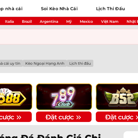
op nhà cái
Soi Kèo Nhà Cái
Lịch Thi Đấu
Italia
Brazil
Argentina
Mỹ
Mexico
Việt Nam
Nhật 
à cái uy tín
Kèo Ngoại Hạng Anh
Lịch thi đấu