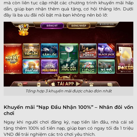
mà còn liên tục cập nhật các chương trình khuyến mãi hấp
dẫn, giúp bạn nhận thêm quà tặng, cơ hội thắng lớn. Dưới
đây là ba ưu đãi nổi bật mà bạn không nên bỏ lỡ:
Tổng hợp 3 khuyến mãi được chào đón nhất
Khuyến mãi “Nạp Đầu Nhận 100%” – Nhân đôi vốn
chơi
Ngay khi người chơi đăng ký, nạp tiền lần đầu, nhà cái sẽ
tặng thêm 100% số tiền nạp, giúp bạn có ngay tối đa 1 triệu
VND để trải nghiệm các trò chơi yêu thích.