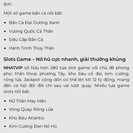
gục.
Một số game bắn cá nổi bật:
Bắn Cá Đại Dương Xanh
Vương Quốc Cá Thần
Siêu Cấp Bắn Cá
Hành Trình Thủy Thần
Slots Game – Nổ hũ cực nhanh, giải thưởng khủng
NHATVIP
sở hữu hơn 280 tựa slot game với chủ đề phong
phú: thần thoại phương Tây, kho báu cổ đại, kim cương,
rồng lửa. Jackpot cộng dồn có thể lên tới 12 tỷ đồng, mang
đến cơ hội đổi đời chỉ sau vài lượt quay. Nhiều tựa game
slots nổi bật:
Nữ Thần May Mắn
Vòng Quay Rồng Lửa
Kho Báu Atlantis
Kim Cương Đen Nổ Hũ