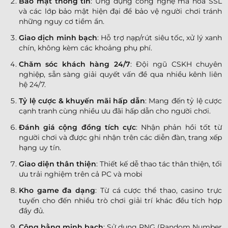
Bảo mật thông tin
: Ứng dụng công nghệ mã hóa SSL
và các lớp bảo mật hiện đại để bảo vệ người chơi tránh
những nguy cơ tiềm ẩn.
Giao dịch minh bạch
: Hỗ trợ nạp/rút siêu tốc, xử lý xanh
chín, không kèm các khoảng phụ phí.
Chăm sóc khách hàng 24/7
: Đội ngũ CSKH chuyên
nghiệp, sẵn sàng giải quyết vấn đề qua nhiều kênh liên
hệ 24/7.
Tỷ lệ cược & khuyến mãi hấp dẫn
: Mang đến tỷ lệ cược
cạnh tranh cùng nhiều ưu đãi hấp dẫn cho người chơi.
Đánh giá cộng đồng tích cực
: Nhận phản hồi tốt từ
người chơi và được ghi nhận trên các diễn đàn, trang xếp
hạng uy tín.
Giao diện thân thiện
: Thiết kế dễ thao tác thân thiện, tối
ưu trải nghiệm trên cả PC và mobi
Kho game đa dạng
: Từ cá cược thể thao, casino trực
tuyến cho đến nhiều trò chơi giải trí khác đều tích hợp
đầy đủ.
Công bằng minh bạch
: Sử dụng RNG (Random Number