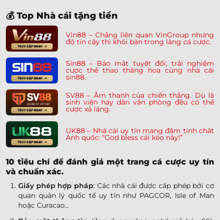
💰 Top Nhà cái tặng tiền
Vin88 – Chẳng liên quan VinGroup nhưng
độ tin cậy thì khỏi bàn trong làng cá cược.
Sin88 – Bảo mật tuyệt đối, trải nghiệm
cược thể thao thăng hoa cùng nhà cái
sin88.
SV88 – Âm thanh của chiến thắng. Dù là
sinh viên hay dân văn phòng đều có thể
cược xả láng.
UK88 – Nhà cái uy tín mang đậm tinh chất
Anh quốc: “God bless cái kèo này!”
10 tiêu chí để đánh giá một trang cá cược uy tín
và chuẩn xác.
Giấy phép hợp pháp
: Các nhà cái được cấp phép bởi cơ
quan quản lý quốc tế uy tín như PAGCOR, Isle of Man
hoặc Curacao…