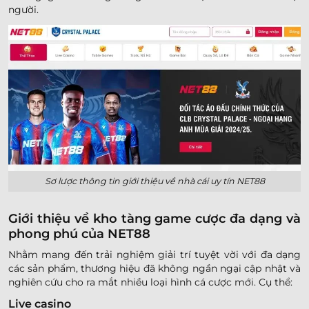
người.
Sơ lược thông tin giới thiệu về nhà cái uy tín NET88
Giới thiệu về kho tàng game cược đa dạng và
phong phú của NET88
Nhằm mang đến trải nghiệm giải trí tuyệt vời với đa dạng
các sản phẩm, thương hiệu đã không ngần ngại cập nhật và
nghiên cứu cho ra mắt nhiều loại hình cá cược mới. Cụ thể:
Live casino