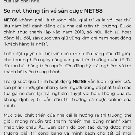
của sân chơi nhé.
Sơ nét thông tin về sân cược NET88
NET88
không phải là thương hiệu giải trí xa lạ với bet thủ
lâu năm bởi danh tiếng của nhà cái trên thị trường. Được
chính thức thành lập vào năm 2010, sở hữu lịch sử hoạt
động lâu đời, sân cược vẫn giữ vững kim chỉ nam hoạt động
“khách hàng là nhất”.
Luôn đặt quyền lợi hội viên của mình lên hàng đầu đã giúp
cho thương hiệu ngày càng vang xa trên trường quốc tế. Từ
đó thu hút hàng triệu người đến đăng ký trải nghiệm và trở
thành hội viên trung thành.
Trong suốt quá trình hoạt động
NET88
vẫn luôn nghiên cứu
sản phẩm mới, ghi nhận ý kiến người dùng để phát triển các
tựa game đem lại trải nghiệm tuyệt vời hơn. Thông qua đó
khẳng định vị trí dẫn đầu thị trường cá cược online của
mình.
Mục tiêu phát triển của nhà cái là hướng ra thị trường thế
giới, mong muốn trở thành “chiến mã dũng mãnh” xâm
nhập vào châu Âu. Bên cạnh đó còn tạo dựng được môi
trường giải trí công bằng và minh bạch cho tất cả mọi