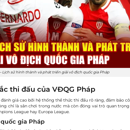
 – Lịch sử hình thành và phát triển giải vô địch quốc gia Pháp
tắc thi đấu của VĐQG Pháp
đánh giá cao bởi hệ thống thể thức thi đấu rõ ràng, đảm bảo cô
hông chỉ là sân chơi trong nước mà còn đóng vai trò quan trọng
pions League hay Europa League.
 quốc gia Pháp