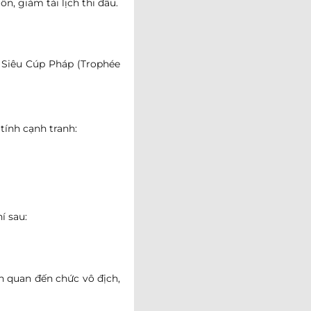
n, giảm tải lịch thi đấu.
à Siêu Cúp Pháp (Trophée
tính cạnh tranh:
í sau:
ên quan đến chức vô địch,