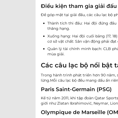
Điều kiện tham gia giải đấu
Để góp mặt tại giải đấu, các câu lạc bộ p
Thành tích thi đấu: Hai đội đứng đầu
thăng hạng.
Xuống hạng: Hai đội cuối bảng (17, 18)
cơ sở vật chất: Sân vận động phải đạt 
Quản lý tài chính minh bạch: CLB ph
mùa giải.
Các câu lạc bộ nổi bật t
Trong hành trình phát triển hơn 90 năm, s
lừng.Mỗi câu lạc bộ đều mang dấu ấn riên
Paris Saint-Germain (PSG)
Kể từ năm 2011, khi tập đoàn Qatar Sport
giới như Zlatan Ibrahimović, Neymar, Lio
Olympique de Marseille (OM