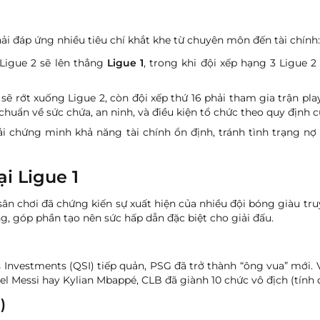
hải đáp ứng nhiều tiêu chí khắt khe từ chuyên môn đến tài chính:
 Ligue 2 sẽ lên thẳng
Ligue 1
, trong khi đội xếp hạng 3 Ligue 2 
 sẽ rớt xuống Ligue 2, còn đội xếp thứ 16 phải tham gia trận pla
chuẩn về sức chứa, an ninh, và điều kiện tổ chức theo quy định c
ải chứng minh khả năng tài chính ổn định, tránh tình trạng n
ại Ligue 1
ân chơi đã chứng kiến sự xuất hiện của nhiều đội bóng giàu tru
g, góp phần tạo nên sức hấp dẫn đặc biệt cho giải đấu.
s Investments (QSI) tiếp quản, PSG đã trở thành “ông vua” mới.
nel Messi hay Kylian Mbappé, CLB đã giành 10 chức vô địch (tín
)