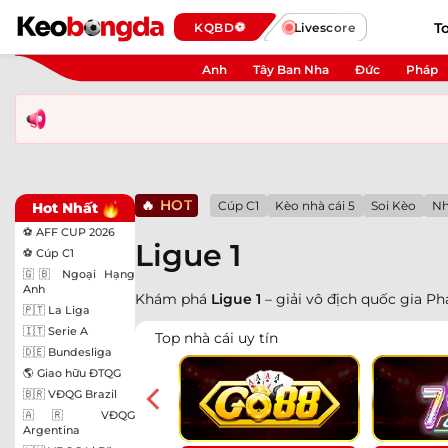
Bỏ
T
KQBD
Livescore
qua
nội
Anh
Tây Ban Nha
Đức
Pháp
dung
🔥
HOT
Cúp C1
Kèo nhà cái 5
Soi Kèo
Nh
Hot Nhất
⚽ AFF CUP 2026
Ligue 1
⚽ Cúp C1
🇬🇧 Ngoại Hạng
Anh
Khám phá
Ligue 1
– giải vô địch quốc gia Ph
🇵🇹 La Liga
🇮🇹 Serie A
Top nhà cái uy tín
🇩🇪 Bundesliga
🌎 Giao hữu ĐTQG
🇧🇷 VĐQG Brazil
🇦🇷 VĐQG
Argentina