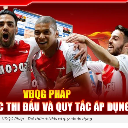
VĐQG Pháp – Thể thức thi đấu và quy tắc áp dụng