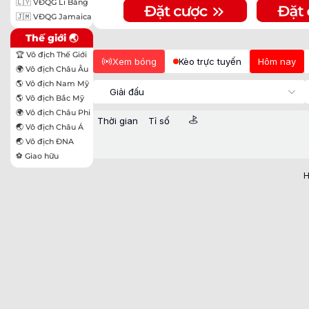
🇱🇾 VĐQG Li Băng
🇯🇲 VĐQG Jamaica
Thế giới 🌏
🏆 Vô địch Thế Giới
Xem bóng
Kèo trực tuyến
Hôm nay
🌍️ Vô địch Châu Âu
🌎️️ Vô địch Nam Mỹ
Giải đấu
🌎️ Vô địch Bắc Mỹ
🌍️️ Vô địch Châu Phi
Thời gian
Tỉ số
🌏️️ Vô địch Châu Á
🌏️️ Vô địch ĐNA
⚽️️️ Giao hữu
H