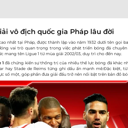
Giải vô địch quốc gia Pháp lâu đời
cao nhất tại Pháp, được thành lập vào năm 1932 dưới tên gọi ba
óng vai trò quan trọng trong việc phát triển bóng đá chuyên
thức mang tên Ligue 1 từ mùa giải 2002/03, duy trì cho đến nay.
 1
đã chứng kiến sự thống trị của nhiều thế lực bóng đá khác 
tar hay Stade de Reims từng ghi dấu ấn mạnh mẽ.Đặc biệt, từ
ực số một, góp phần đưa giải đấu trở nên nổi bật trên bản đồ bó