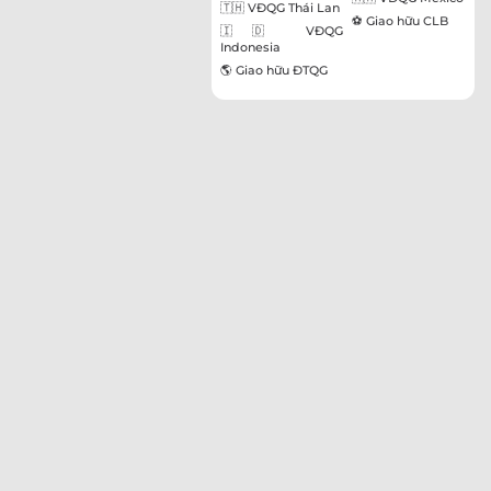
🇹🇭 VĐQG Thái Lan
⚽️ Giao hữu CLB
🇮🇩 VĐQG
Indonesia
🌎 Giao hữu ĐTQG