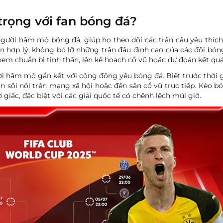
 trọng với fan bóng đá?
 người hâm mộ bóng đá, giúp họ theo dõi các trận cầu yêu thích
n hợp lý, không bỏ lỡ những trận đấu đỉnh cao của các đội bóng
xem chuẩn bị tinh thần, lên kế hoạch cổ vũ hoặc dự đoán kết quả
i hâm mộ gắn kết với cộng đồng yêu bóng đá. Biết trước thời gi
n sôi nổi trên mạng xã hội hoặc đến sân cổ vũ trực tiếp. Kèo 
 giấc, đặc biệt với các giải quốc tế có chênh lệch múi giờ.