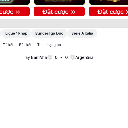
Ligue 1 Pháp
Bundesliga Đức
Serie A Italia
Tứ kết
Bán kết
Tranh hạng ba
Chung kết
Tây Ban Nha
0
-
0
Argentina