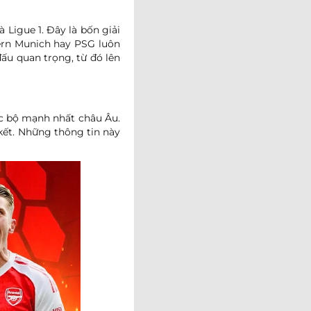
à Ligue 1. Đây là bốn giải
yern Munich hay PSG luôn
đấu quan trọng, từ đó lên
c bộ mạnh nhất châu Âu.
 kết. Những thông tin này