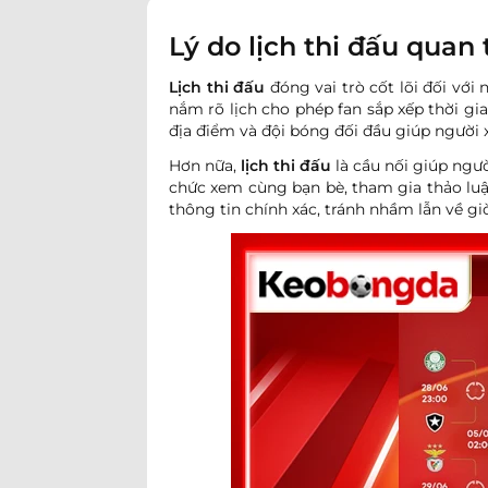
Lý do lịch thi đấu quan
Lịch thi đấu
đóng vai trò cốt lõi đối với
nắm rõ lịch cho phép fan sắp xếp thời gia
địa điểm và đội bóng đối đầu giúp người 
Hơn nữa,
lịch thi đấu
là cầu nối giúp ngườ
chức xem cùng bạn bè, tham gia thảo luậ
thông tin chính xác, tránh nhầm lẫn về giờ