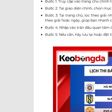
Bước 1: Truy cập vào trang chủ chính t
Bước 2: Tại giao diện chính, chọn mục 
Bước 3: Tại trang chủ, lọc theo giải
theo giải hoặc ngày, giúp bạn nhanh
Bước 4: Nhấp vào trận đấu quan tâm để
Bước 5: Nếu cần, hãy lưu lại hoặc đặt 