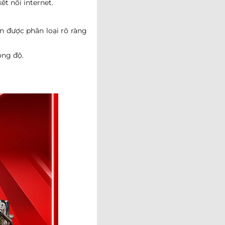
ết nối internet.
n được phân loại rõ ràng
ong độ.