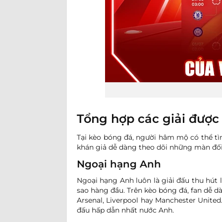
Tổng hợp các giải được 
Tại kèo bóng đá, người hâm mộ có thể t
khán giả dễ dàng theo dõi những màn đối
Ngoại hạng Anh
Ngoại hạng Anh luôn là giải đấu thu hút 
sao hàng đầu. Trên kèo bóng đá, fan dễ d
Arsenal, Liverpool hay Manchester United
đấu hấp dẫn nhất nước Anh.