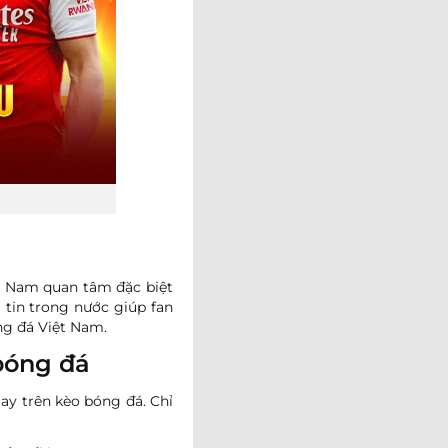
t Nam quan tâm đặc biệt
 tin trong nước giúp fan
ng đá Việt Nam.
 bóng đá
ay trên kèo bóng đá. Chỉ