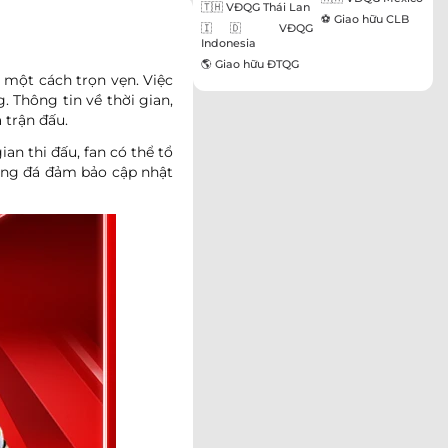
🇹🇭 VĐQG Thái Lan
⚽️ Giao hữu CLB
🇮🇩 VĐQG
Indonesia
🌎 Giao hữu ĐTQG
 một cách trọn vẹn. Việc
. Thông tin về thời gian,
 trận đấu.
an thi đấu, fan có thể tổ
bóng đá đảm bảo cập nhật