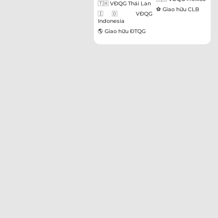
🇹🇭 VĐQG Thái Lan
⚽️ Giao hữu CLB
🇮🇩 VĐQG
Indonesia
🌎 Giao hữu ĐTQG