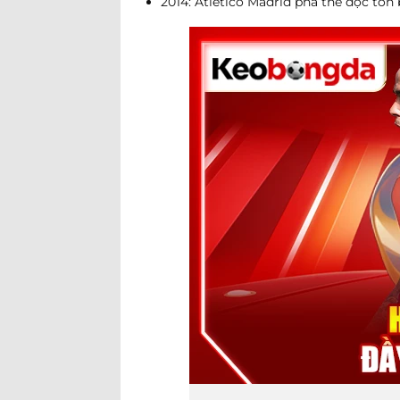
2014: Atlético Madrid phá thế độc tôn