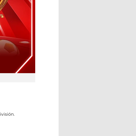
ivisión.