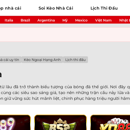
op nhà cái
Soi Kèo Nhà Cái
Lịch Thi Đấu
Italia
Brazil
Argentina
Mỹ
Mexico
Việt Nam
Nhật 
à cái uy tín
Kèo Ngoại Hạng Anh
Lịch thi đấu
a
, từ lâu đã trở thành biểu tượng của bóng đá thế giới. Nơi đâ
d cùng các siêu sao sáng giá, tạo nên những trận cầu nảy lửa v
uôn giữ vững sức hút mãnh liệt, chinh phục hàng triệu người hâ