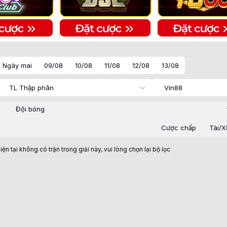
Ngày mai
09/08
10/08
11/08
12/08
13/08
TL Thập phân
Vin88
Đội bóng
Cược chấp
Tài/X
iện tại không có trận trong giải này, vui lòng chọn lại bộ lọc