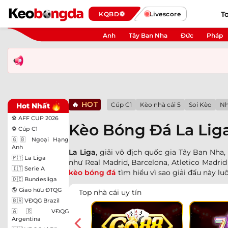
Bỏ
T
KQBD
Livescore
qua
nội
Anh
Tây Ban Nha
Đức
Pháp
dung
🔥
HOT
Cúp C1
Kèo nhà cái 5
Soi Kèo
Nh
Hot Nhất
⚽ AFF CUP 2026
Kèo Bóng Đá La Lig
⚽ Cúp C1
🇬🇧 Ngoại Hạng
Anh
La Liga
, giải vô địch quốc gia Tây Ban Nha
🇵🇹 La Liga
như Real Madrid, Barcelona, Atletico Madri
🇮🇹 Serie A
kèo bóng đá
tìm hiểu vì sao giải đấu này l
🇩🇪 Bundesliga
🌎 Giao hữu ĐTQG
Top nhà cái uy tín
🇧🇷 VĐQG Brazil
🇦🇷 VĐQG
Argentina