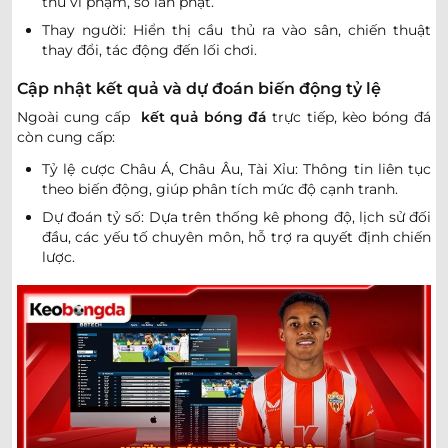
Vikingur Reykjavik
0
thủ vi phạm, số lần phạt.
13
'
Thay người: Hiển thị cầu thủ ra vào sân, chiến thuật
Benfica
19:00
thay đổi, tác động đến lối chơi.
Heart of Midlothian F.C.
Argentina:
VĐQG Argentina
Cập nhật kết quả và dự đoán biến động tỷ lệ
Ngoài cung cấp
kết quả bóng đá
trực tiếp, kèo bóng đá
05/08
Boca Juniors
1
22:00
còn cung cấp:
Estudiantes La Plata
0
FT
Tỷ lệ cược Châu Á, Châu Âu, Tài Xỉu: Thông tin liên tục
Club Atletico Tigre
0
00:15
theo biến động, giúp phân tích mức độ cạnh tranh.
Belgrano
0
FT
Dự đoán tỷ số: Dựa trên thống kê phong độ, lịch sử đối
Club Atlético Unión
đầu, các yếu tố chuyên môn, hỗ trợ ra quyết định chiến
22:00
Club Atlético Lanús
lược.
Champions League Nữ
05/08
Eintracht Frankfurt Women
8
17:00
Omonia Nicosia Women
0
FT
05/08
Racing FC Union Luxembourg
0
17:00
HJK Helsinki Women
2
FT
05/08
HB Koge Woman's(w)
4
17:00