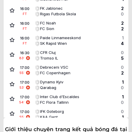
FK Jablonec
2
16:00
Rigas Futbola Skola
0
FT
FC Noah
2
16:00
FC Sion
2
FT
Paide Linnameeskond
1
16:00
SK Rapid Wien
4
FT
CFR Cluj
0
16:30
Tromso IL
5
83
'
Debreceni VSC
0
17:00
FC Copenhagen
2
55
'
Dynamo Kyiv
1
17:00
Qarabag
0
53
'
Inter Club d'Escaldes
1
17:00
FC Flora Tallinn
0
54
'
IFK Goteborg
0
17:00
KAA Gent
1
55
'
Rakow Czestochowa
0
17:00
Giới thiệu chuyên trang kết quả bóng đá tại
Hammarby
0
56
'