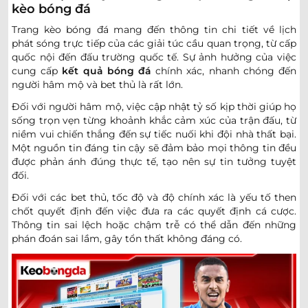
kèo bóng đá
Riga FC
1
17:00
Trang kèo bóng đá mang đến thông tin chi tiết về lịch
Győri ETO FC
0
56
'
phát sóng trực tiếp của các giải túc cầu quan trọng, từ cấp
Sheriff Tiraspol
0
quốc nội đến đấu trường quốc tế. Sự ảnh hưởng của việc
17:00
St. Gallen
0
54
'
cung cấp
kết quả bóng đá
chính xác, nhanh chóng đến
người hâm mộ và bet thủ là rất lớn.
FK Zalgiris Vilnius
1
17:00
Hajduk Split
3
56
'
Đối với người hâm mộ, việc cập nhật tỷ số kịp thời giúp họ
sống trọn vẹn từng khoảnh khắc cảm xúc của trận đấu, từ
Beitar Jerusalem
1
17:30
niềm vui chiến thắng đến sự tiếc nuối khi đội nhà thất bại.
Austria Vienna
0
43
'
Một nguồn tin đáng tin cậy sẽ đảm bảo mọi thông tin đều
AFC Ajax
1
18:00
được phản ánh đúng thực tế, tạo nên sự tin tưởng tuyệt
Shelbourne
0
13
'
đối.
Hapoel Tel Aviv
1
18:00
Đối với các bet thủ, tốc độ và độ chính xác là yếu tố then
GKS Katowice
0
13
'
chốt quyết định đến việc đưa ra các quyết định cá cược.
Thông tin sai lệch hoặc chậm trễ có thể dẫn đến những
FC Twente Enschede
2
18:00
phán đoán sai lầm, gây tổn thất không đáng có.
Dunajska Streda
0
13
'
Borac Banja Luka
18:30
Maxline Vitebsk
Sporting Braga
18:30