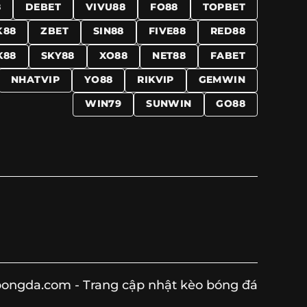
8
DEBET
VIVU88
FO88
TOPBET
K88
ZBET
SIN88
FIVE88
RED88
K88
SKY88
XO88
NET88
FABET
NHATVIP
YO88
RIKVIP
GEMWIN
WIN79
SUNWIN
GO88
ongda.com - Trang cập nhật kèo bóng đá