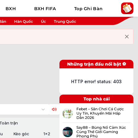
BXH
BXH FIFA
Top Ghi Bàn
Bản
Hàn Quốc
Úc
Trung Quốc
Những trận đấu nổi bật ⚽️
HTTP error! status: 403
Top nhà cái
Febet – Sân Chơi Cá Cược
Uy Tín, Khuyến Mãi Hấp
Dẫn 2026
Toàn trận
Say88 – Bùng Nổ Cảm Xúc
Cùng Thế Giới Gaming
ỉu
Kèo góc
1x2
Phong Phú