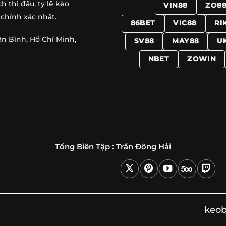
h thi đấu, tỷ lệ kèo
VIN88
ZO8
chính xác nhất.
86BET
VIC88
RI
ân Bình, Hồ Chí Minh,
SV88
MAY88
U
NBET
ZOWIN
Tổng Biên Tập :
Trần Đông Hải
keob