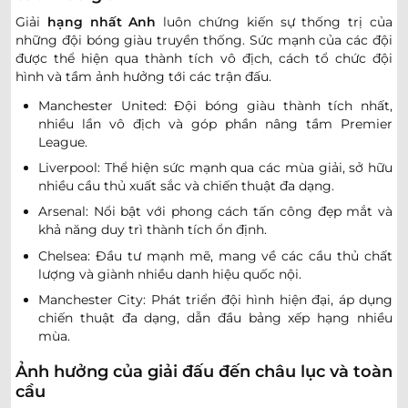
Giải
hạng nhất Anh
luôn chứng kiến sự thống trị của
những đội bóng giàu truyền thống. Sức mạnh của các đội
được thể hiện qua thành tích vô địch, cách tổ chức đội
hình và tầm ảnh hưởng tới các trận đấu.
Manchester United: Đội bóng giàu thành tích nhất,
nhiều lần vô địch và góp phần nâng tầm Premier
League.
Liverpool: Thể hiện sức mạnh qua các mùa giải, sở hữu
nhiều cầu thủ xuất sắc và chiến thuật đa dạng.
Arsenal: Nổi bật với phong cách tấn công đẹp mắt và
khả năng duy trì thành tích ổn định.
Chelsea: Đầu tư mạnh mẽ, mang về các cầu thủ chất
lượng và giành nhiều danh hiệu quốc nội.
Manchester City: Phát triển đội hình hiện đại, áp dụng
chiến thuật đa dạng, dẫn đầu bảng xếp hạng nhiều
mùa.
Ảnh hưởng của giải đấu đến châu lục và toàn
cầu