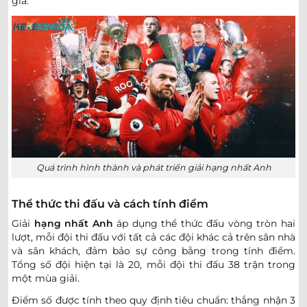
giả.
Quá trình hình thành và phát triển giải hạng nhất Anh
Thể thức thi đấu và cách tính điểm
Giải
hạng nhất Anh
áp dụng thể thức đấu vòng tròn hai
lượt, mỗi đội thi đấu với tất cả các đội khác cả trên sân nhà
và sân khách, đảm bảo sự công bằng trong tính điểm.
Tổng số đội hiện tại là 20, mỗi đội thi đấu 38 trận trong
một mùa giải.
Điểm số được tính theo quy định tiêu chuẩn: thắng nhận 3