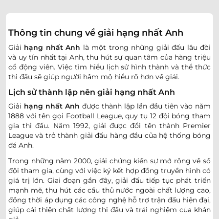
Thông tin chung về giải hạng nhất Anh
Giải
hạng nhất Anh
là một trong những giải đấu lâu đời
và uy tín nhất tại Anh, thu hút sự quan tâm của hàng triệu
cổ động viên. Việc tìm hiểu lịch sử hình thành và thể thức
thi đấu sẽ giúp người hâm mộ hiểu rõ hơn về giải.
Lịch sử thành lập nên giải hạng nhất Anh
Giải
hạng nhất Anh
được thành lập lần đầu tiên vào năm
1888 với tên gọi Football League, quy tụ 12 đội bóng tham
gia thi đấu. Năm 1992, giải được đổi tên thành Premier
League và trở thành giải đấu hàng đầu của hệ thống bóng
đá Anh.
Trong những năm 2000, giải chứng kiến sự mở rộng về số
đội tham gia, cùng với việc ký kết hợp đồng truyền hình có
giá trị lớn. Giai đoạn gần đây, giải đấu tiếp tục phát triển
mạnh mẽ, thu hút các cầu thủ nước ngoài chất lượng cao,
đồng thời áp dụng các công nghệ hỗ trợ trận đấu hiện đại,
giúp cải thiện chất lượng thi đấu và trải nghiệm của khán