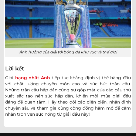
Ảnh hưởng của giải tới bóng đá khu vực và thế giới
Lời kết
Giải
hạng nhất Anh
tiếp tục khẳng định vị thế hàng đầu
với chất lượng chuyên môn cao và sức hút toàn cầu.
Những trận cầu hấp dẫn cùng sự góp mặt của các cầu thủ
xuất sắc tạo nên sức hấp dẫn, khiến mỗi mùa giải đều
đáng để quan tâm. Hãy theo dõi các diễn biến, nhận định
chuyên sâu và tham gia cùng cộng đồng hâm mộ để cảm
nhận trọn vẹn sức nóng từ giải đấu này!