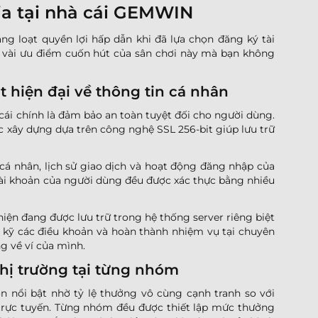
ia tại nhà cái GEMWIN
ng loạt quyền lợi hấp dẫn khi đã lựa chọn đăng ký tài
vài ưu điểm cuốn hút của sân chơi này mà bạn không
hiện đại về thông tin cá nhân
cái chính là đảm bảo an toàn tuyệt đối cho người dùng.
 xây dựng dựa trên công nghệ SSL 256-bit giúp lưu trữ
cá nhân, lịch sử giao dịch và hoạt động đăng nhập của
ài khoản của người dùng đều được xác thực bằng nhiều
hiện đang được lưu trữ trong hệ thống server riêng biệt
c kỹ các điều khoản và hoàn thành nhiệm vụ tại chuyên
 về ví của mình.
thị trường tại từng nhóm
n nổi bật nhờ tỷ lệ thưởng vô cùng cạnh tranh so với
 trực tuyến. Từng nhóm đều được thiết lập mức thưởng