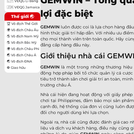
GEMWIN – Tổng qua
🇱🇾 VĐQG Li Băng
🇯🇲 VĐQG Jamaica
lợi đặc biệt
Thế giới 🌏
🏆 Vô địch Thế Giới
GEMWIN
luôn được coi là lựa chọn hàng đầ
🌍️ Vô địch Châu Âu
hình thức giải trí hấp dẫn. Với nhiều ưu điể
🌎️️ Vô địch Nam Mỹ
cho mọi thành viên trên toàn quốc. Hãy cù
🌎️ Vô địch Bắc Mỹ
đẳng cấp hàng đầu này.
🌍️️ Vô địch Châu Phi
Giới thiệu nhà cái GEMWI
🌏️️ Vô địch Châu Á
🌏️️ Vô địch ĐNA
GEMWIN
là một trong những thương hiệu n
⚽️️️ Giao hữu
động hợp pháp bởi tổ chức quản lý cá cược 
tiêu trở thành sân chơi giải trí an toàn, minh
trường châu Á.
Nhà cái hiện đang hoạt động với giấy phép 
chơi tại Philippines, đảm bảo mọi sản phẩ
cạnh đó, hệ thống của đơn vị cũng luôn đượ
đối cho người dùng khi lựa chọn.
Ngoài ra, nhà cái cũng được đánh giá cao 
liệu và dịch vụ khách hàng, điều này cũng 