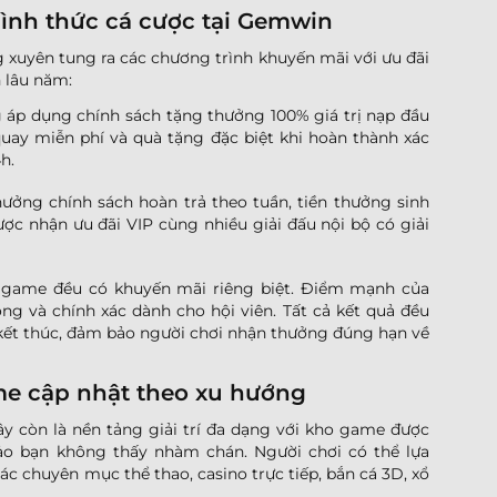
ình thức cá cược tại Gemwin
g xuyên tung ra các chương trình khuyến mãi với ưu đãi
 lâu năm:
g áp dụng chính sách tặng thưởng 100% giá trị nạp đầu
 quay miễn phí và quà tặng đặc biệt khi hoàn thành xác
h.
hưởng chính sách hoàn trả theo tuần, tiền thưởng sinh
ợc nhận ưu đãi VIP cùng nhiều giải đấu nội bộ có giải
ựa game đều có khuyến mãi riêng biệt. Điểm mạnh của
ng và chính xác dành cho hội viên. Tất cả kết quả đều
 kết thúc, đảm bảo người chơi nhận thưởng đúng hạn về
game cập nhật theo xu hướng
ây còn là nền tảng giải trí đa dạng với kho game được
ảo bạn không thấy nhàm chán. Người chơi có thể lựa
c chuyên mục thể thao, casino trực tiếp, bắn cá 3D, xổ