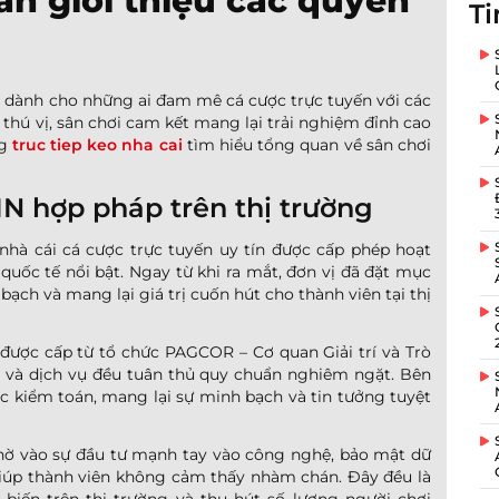
n giới thiệu các quyền
Ti
u dành cho những ai đam mê cá cược trực tuyến với các
m thú vị, sân chơi cam kết mang lại trải nghiệm đỉnh cao
ng
truc tiep keo nha cai
tìm hiểu tổng quan về sân chơi
N hợp pháp trên thị trường
hà cái cá cược trực tuyến uy tín được cấp phép hoạt
quốc tế nổi bật. Ngay từ khi ra mắt, đơn vị đã đặt mục
 bạch và mang lại giá trị cuốn hút cho thành viên tại thị
được cấp từ tổ chức PAGCOR – Cơ quan Giải trí và Trò
m và dịch vụ đều tuân thủ quy chuẩn nghiêm ngặt. Bên
c kiểm toán, mang lại sự minh bạch và tin tưởng tuyệt
nhờ vào sự đầu tư mạnh tay vào công nghệ, bảo mật dữ
giúp thành viên không cảm thấy nhàm chán. Đây đều là