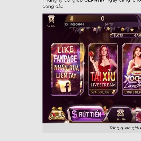
những lý do giúp
GEMWIN
ngày càng phổ 
đông đảo.
Tổng quan giới 