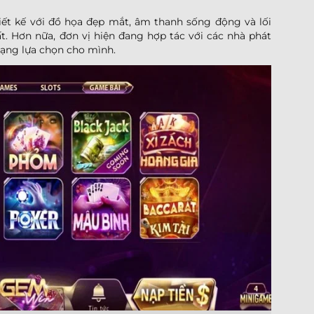
iết kế với đồ họa đẹp mắt, âm thanh sống động và lối
. Hơn nữa, đơn vị hiện đang hợp tác với các nhà phát
ạng lựa chọn cho mình.