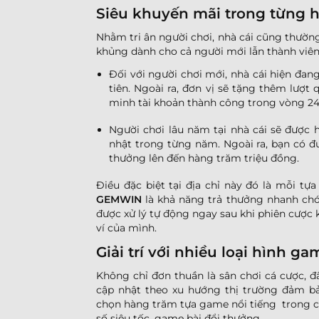
Siêu khuyến mãi trong từng h
Nhằm tri ân người chơi, nhà cái cũng thườn
khủng dành cho cả người mới lẫn thành viên
Đối với người chơi mới, nhà cái hiện đan
tiên. Ngoài ra, đơn vị sẽ tặng thêm lượt
minh tài khoản thành công trong vòng 24
Người chơi lâu năm tại nhà cái sẽ được 
nhật trong từng năm. Ngoài ra, bạn có đư
thưởng lên đến hàng trăm triệu đồng.
Điều đặc biệt tại địa chỉ này đó là mỗi t
GEMWIN
là khả năng trả thưởng nhanh chó
được xử lý tự động ngay sau khi phiên cược
ví của mình.
Giải trí với nhiều loại hình 
Không chỉ đơn thuần là sân chơi cá cược, đ
cập nhật theo xu hướng thị trường đảm b
chọn hàng trăm tựa game nổi tiếng trong cá
số siêu tốc, game bài đổi thưởng.