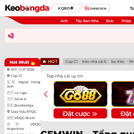
Bỏ
T
KQBD
Livescore
qua
nội
Anh
Tây Ban Nha
Đức
Pháp
dung
🔥
HOT
Cúp C1
Kèo nhà cái 5
Soi Kèo
Nh
Hot Nhất
⚽ AFF CUP 2026
Top nhà cái uy tín
⚽ Cúp C1
🇬🇧 Ngoại Hạng
Anh
🇵🇹 La Liga
🇮🇹 Serie A
🇩🇪 Bundesliga
🌎 Giao hữu ĐTQG
🇧🇷 VĐQG Brazil
🇦🇷 VĐQG
Argentina