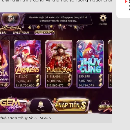
biến trên thị trường và thu hút số lượng người chơi
thiệu nhà cái uy tín GEMWIN