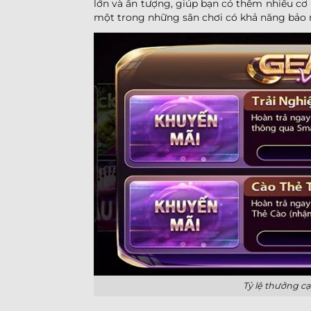
lớn và ấn tượng, giúp bạn có thêm nhiều cơ
một trong những sân chơi có khả năng bảo m
Tỷ lệ thưởng cạ