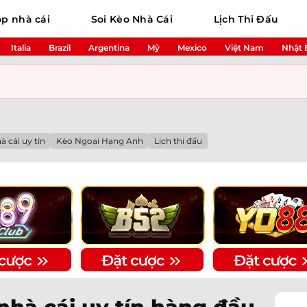
op nhà cái
Soi Kèo Nhà Cái
Lịch Thi Đấu
Italia
Brazil
Argentina
Mỹ
Mexico
Việt Nam
Nhật 
à cái uy tín
Kèo Ngoại Hạng Anh
Lịch thi đấu