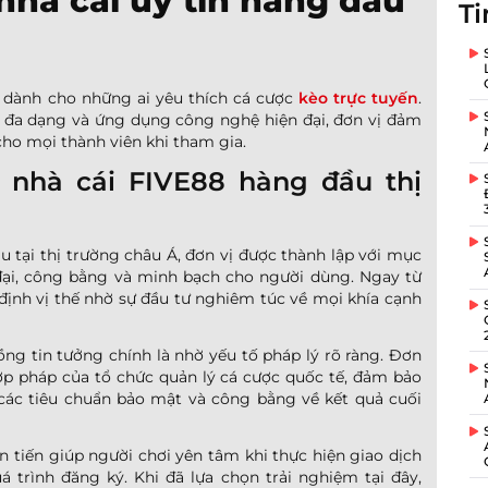
 nhà cái uy tín hàng đầu
Ti
 dành cho những ai yêu thích cá cược
kèo trực tuyến
.
i đa dạng và ứng dụng công nghệ hiện đại, đơn vị đảm
cho mọi thành viên khi tham gia.
ề nhà cái FIVE88 hàng đầu thị
 tại thị trường châu Á, đơn vị được thành lập với mục
đại, công bằng và minh bạch cho người dùng. Ngay từ
định vị thế nhờ sự đầu tư nghiêm túc về mọi khía cạnh
ng tin tưởng chính là nhờ yếu tố pháp lý rõ ràng. Đơn
ợp pháp của tổ chức quản lý cá cược quốc tế, đảm bảo
ác tiêu chuẩn bảo mật và công bằng về kết quả cuối
 tiến giúp người chơi yên tâm khi thực hiện giao dịch
 trình đăng ký. Khi đã lựa chọn trải nghiệm tại đây,