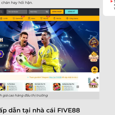
 chán hay hối hận.
 giá cao hàng đầu thị trường
 dẫn tại nhà cái FIVE88