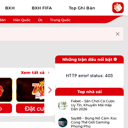
BXH
BXH FIFA
Top Ghi Bàn
Bản
Hàn Quốc
Úc
Trung Quốc
Những trận đấu nổi bật ⚽️
Xem tất cả
HTTP error! status: 403
Top nhà cái
Febet – Sân Chơi Cá Cược
Uy Tín, Khuyến Mãi Hấp
Dẫn 2026
Say88 – Bùng Nổ Cảm Xúc
Cùng Thế Giới Gaming
Phong Phú