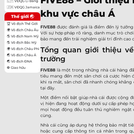
FIVE88 – Giới thiệu
🇱🇾 VĐQG Li Băng
🇯🇲 VĐQG Jamaica
khu vực châu Á
Thế giới 🌏
🏆 Vô địch Thế Giới
FIVE88
được đánh giá là điểm đến lý tưởng
🌍️ Vô địch Châu Âu
Với sự hợp pháp rõ ràng, danh mục trò chơ
🌎️️ Vô địch Nam Mỹ
bảo mang đến trải nghiệm giải trí đỉnh cao 
🌎️ Vô địch Bắc Mỹ
Tổng quan giới thiệu v
🌍️️ Vô địch Châu Phi
🌏️️ Vô địch Châu Á
trường
🌏️️ Vô địch ĐNA
⚽️️️ Giao hữu
FIVE88
là một trong những nhà cái hàng đầu
tiêu mang đến một sân chơi cá cược hiện 
khi ra mắt, sân chơi đã nhanh chóng khẳng 
tại đây.
Một điểm nổi bật giúp nhà cái được cộng đồ
vị hiện đang hoạt động dưới sự cấp phép h
mọi hoạt động đều tuân thủ nghiêm ngặt c
cùng.
Nhà cái cũng áp dụng hệ thống bảo mật tiên
hoặc cung cấp thông tin cá nhân trong quá