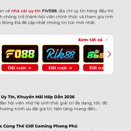
uan về
nhà cái uy tín
FIVE88
, địa chỉ uy tín hàng đầu thị
nh chóng trở thành hội viên chính thức và tham gia rinh
o Bóng Đá để cập nhật những tin tức mới nhất.
Xem tất cả
c Uy Tín, Khuyến Mãi Hấp Dẫn 2026
o hội viên nhờ hệ sinh thái giải trí đa dạng, tốc độ
hương trình ưu đãi giá trị. Nền tảng mang đến...
c Cùng Thế Giới Gaming Phong Phú