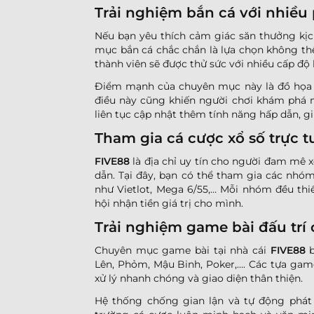
Trải nghiệm bắn cá với nhiều 
Nếu bạn yêu thích cảm giác săn thưởng kịch
mục bắn cá chắc chắn là lựa chọn không thể 
thành viên sẽ được thử sức với nhiều cấp độ
Điểm mạnh của chuyên mục này là đồ họa 
điều này cũng khiến người chơi khám phá 
liên tục cập nhật thêm tính năng hấp dẫn, 
Tham gia cá cược xổ số trực t
FIVE88
là địa chỉ uy tín cho người đam mê x
dẫn. Tại đây, bạn có thể tham gia các nhóm
như Vietlot, Mega 6/55,… Mỗi nhóm đều thi
hội nhận tiền giá trị cho mình.
Trải nghiệm game bài đấu trí
Chuyên mục game bài tại nhà cái
FIVE88
b
Lên, Phỏm, Mậu Binh, Poker,…. Các tựa game
xử lý nhanh chóng và giao diện thân thiện.
Hệ thống chống gian lận và tự động phát 