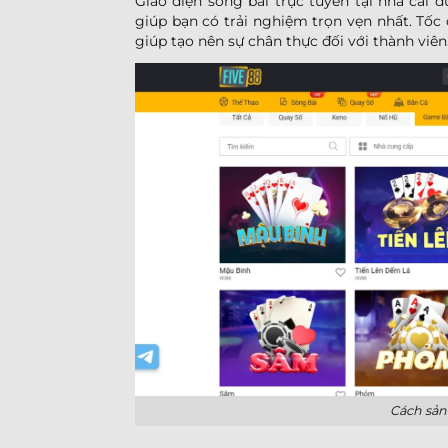
Giao diện sòng bài trực tuyến tại nhà cái 
giúp bạn có trải nghiệm trọn vẹn nhất. Tốc
giúp tạo nên sự chân thực đối với thành viên
Cách sản