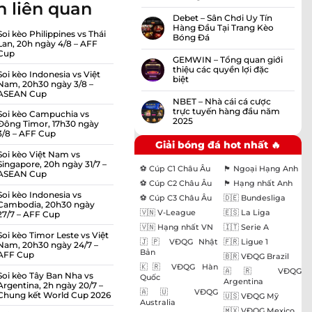
n liên quan
Debet – Sân Chơi Uy Tín
Hàng Đầu Tại Trang Kèo
Soi kèo Philippines vs Thái
Bóng Đá
Lan, 20h ngày 4/8 – AFF
Cup
GEMWIN – Tổng quan giới
thiệu các quyền lợi đặc
Soi kèo Indonesia vs Việt
biệt
Nam, 20h30 ngày 3/8 –
ASEAN Cup
NBET – Nhà cái cá cược
trực tuyến hàng đầu năm
Soi kèo Campuchia vs
2025
Đông Timor, 17h30 ngày
3/8 – AFF Cup
Giải bóng đá hot nhất 🔥
Soi kèo Việt Nam vs
Singapore, 20h ngày 31/7 –
⚽️ Cúp C1 Châu Âu
🏴󠁧󠁢󠁥󠁮󠁧󠁿 Ngoại Hạng Anh
ASEAN Cup
⚽️ Cúp C2 Châu Âu
🏴󠁧󠁢󠁥󠁮󠁧󠁿 Hạng nhất Anh
Soi kèo Indonesia vs
⚽️ Cúp C3 Châu Âu
🇩🇪 Bundesliga
Cambodia, 20h30 ngày
🇻🇳 V-League
🇪🇸 La Liga
27/7 – AFF Cup
🇻🇳 Hạng nhất VN
🇮🇹 Serie A
Soi kèo Timor Leste vs Việt
🇯🇵 VĐQG Nhật
🇫🇷 Ligue 1
Nam, 20h30 ngày 24/7 –
Bản
AFF Cup
🇧🇷 VĐQG Brazil
🇰🇷 VĐQG Hàn
🇦🇷 VĐQG
Soi kèo Tây Ban Nha vs
Quốc
Argentina
Argentina, 2h ngày 20/7 –
🇦🇺 VĐQG
Chung kết World Cup 2026
🇺🇸 VĐQG Mỹ
Australia
🇲🇽 VĐQG Mexico