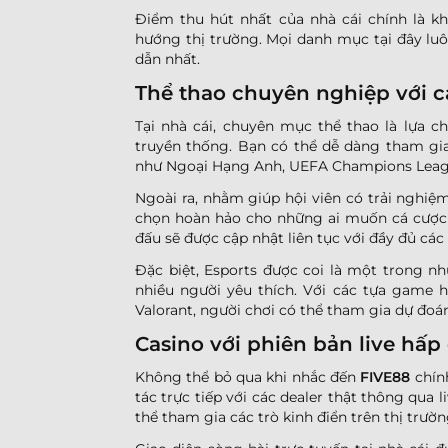
Điểm thu hút nhất của nhà cái chính là k
hướng thị trường. Mọi danh mục tại đây luô
dẫn nhất.
Thể thao chuyên nghiệp với c
Tại nhà cái, chuyên mục thể thao là lựa c
truyền thống. Bạn có thể dễ dàng tham gia
như Ngoại Hạng Anh, UEFA Champions Leagu
Ngoài ra, nhằm giúp hội viên có trải nghiệ
chọn hoàn hảo cho những ai muốn cá cược nh
đấu sẽ được cập nhật liên tục với đầy đủ cá
Đặc biệt, Esports được coi là một trong n
nhiều người yêu thích. Với các tựa game 
Valorant, người chơi có thể tham gia dự đoán
Casino với phiên bản live hấp
Không thể bỏ qua khi nhắc đến
FIVE88
chín
tác trực tiếp với các dealer thật thông qua 
thể tham gia các trò kinh điển trên thị trườ