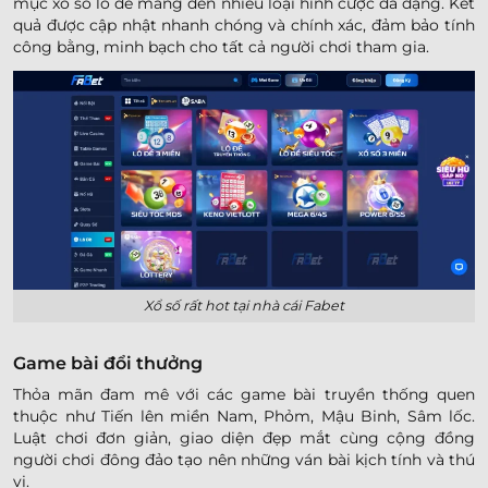
mục xổ số lô đề mang đến nhiều loại hình cược đa dạng. Kết
quả được cập nhật nhanh chóng và chính xác, đảm bảo tính
công bằng, minh bạch cho tất cả người chơi tham gia.
Xổ số rất hot tại nhà cái Fabet
Game bài đổi thưởng
Thỏa mãn đam mê với các game bài truyền thống quen
thuộc như Tiến lên miền Nam, Phỏm, Mậu Binh, Sâm lốc.
Luật chơi đơn giản, giao diện đẹp mắt cùng cộng đồng
người chơi đông đảo tạo nên những ván bài kịch tính và thú
vị.