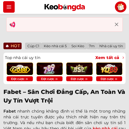
Bỏ
qua
nội
dung
🔥
HOT
Cúp C1
Kèo nhà cái 5
Soi Kèo
7m
Nhà cái uy tín
Top nhà cái uy tín
Xem tất cả
Fabet – Sân Chơi Đẳng Cấp, An Toàn Và
Uy Tín Vượt Trội
Fabet
nhanh chóng khẳng định vị thế là một trong những
nhà cái trực tuyến được yêu thích nhất hiện nay trên thị
trường. Và nếu như bạn chưa biết đến sân chơi uy tín số 1
Việt Nam này, vậy hãy theo dõi bài viết của
kèo nhà cái
sau