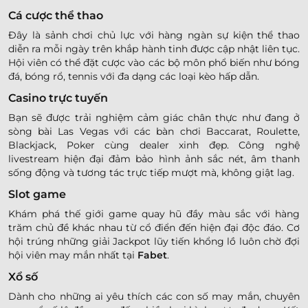
Cá cược thể thao
Đây là sảnh chơi chủ lực với hàng ngàn sự kiện thể thao
diễn ra mỗi ngày trên khắp hành tinh được cập nhật liên tục.
Hội viên có thể đặt cược vào các bộ môn phổ biến như bóng
đá, bóng rổ, tennis với đa dạng các loại kèo hấp dẫn.
Casino trực tuyến
Bạn sẽ được trải nghiệm cảm giác chân thực như đang ở
sòng bài Las Vegas với các bàn chơi Baccarat, Roulette,
Blackjack, Poker cùng dealer xinh đẹp. Công nghệ
livestream hiện đại đảm bảo hình ảnh sắc nét, âm thanh
sống động và tương tác trực tiếp mượt mà, không giật lag.
Slot game
Khám phá thế giới game quay hũ đầy màu sắc với hàng
trăm chủ đề khác nhau từ cổ điển đến hiện đại độc đáo. Cơ
hội trúng những giải Jackpot lũy tiến khổng lồ luôn chờ đợi
hội viên may mắn nhất tại
Fabet
.
Xổ số
Dành cho những ai yêu thích các con số may mắn, chuyên