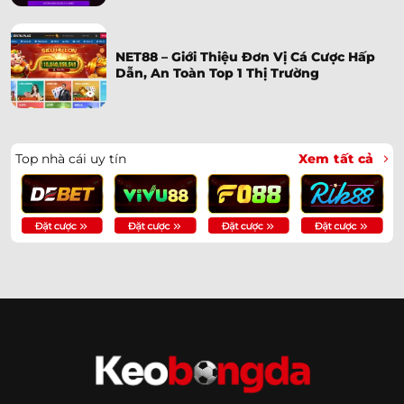
NET88 – Giới Thiệu Đơn Vị Cá Cược Hấp
Dẫn, An Toàn Top 1 Thị Trường
Top nhà cái uy tín
Xem tất cả