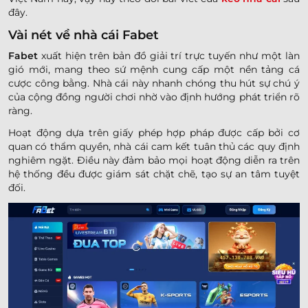
đây.
Vài nét về nhà cái Fabet
Fabet
xuất hiện trên bản đồ giải trí trực tuyến như một làn
gió mới, mang theo sứ mệnh cung cấp một nền tảng cá
cược công bằng. Nhà cái này nhanh chóng thu hút sự chú ý
của cộng đồng người chơi nhờ vào định hướng phát triển rõ
ràng.
Hoạt động dựa trên giấy phép hợp pháp được cấp bởi cơ
quan có thẩm quyền, nhà cái cam kết tuân thủ các quy định
nghiêm ngặt. Điều này đảm bảo mọi hoạt động diễn ra trên
hệ thống đều được giám sát chặt chẽ, tạo sự an tâm tuyệt
đối.