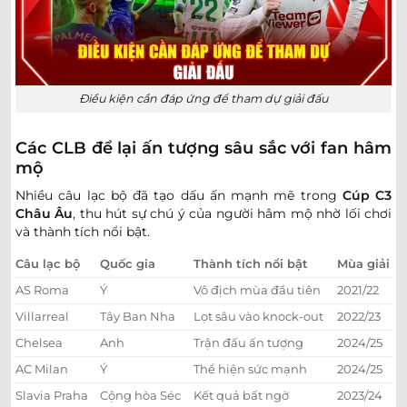
Điều kiện cần đáp ứng để tham dự giải đấu
Các CLB để lại ấn tượng sâu sắc với fan hâm
mộ
Nhiều câu lạc bộ đã tạo dấu ấn mạnh mẽ trong
Cúp C3
Châu Âu
, thu hút sự chú ý của người hâm mộ nhờ lối chơi
và thành tích nổi bật.
Câu lạc bộ
Quốc gia
Thành tích nổi bật
Mùa giải
AS Roma
Ý
Vô địch mùa đầu tiên
2021/22
Villarreal
Tây Ban Nha
Lọt sâu vào knock-out
2022/23
Chelsea
Anh
Trận đấu ấn tượng
2024/25
AC Milan
Ý
Thể hiện sức mạnh
2024/25
Slavia Praha
Cộng hòa Séc
Kết quả bất ngờ
2023/24