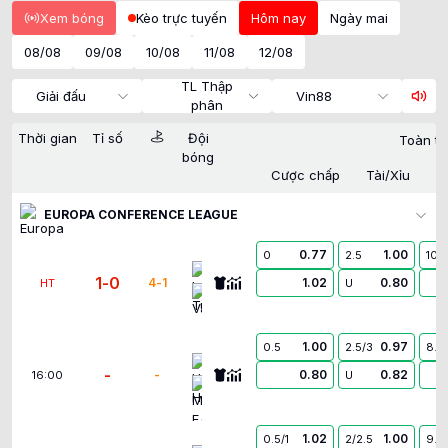
Xem bóng
Kèo trực tuyến
Hôm nay
Ngày mai
08/08
09/08
10/08
11/08
12/08
TL Thập
Giải đấu
Vin88
phân
Thời gian
Tỉ số
Đội
Toàn tr
bóng
Cược chấp
Tài/Xỉu
EUROPA CONFERENCE LEAGUE
0.77
1.00
0
2.5
10.5
Inter Turku
1
-
0
4
-
1
1.02
0.80
HT
U
Vaduz
1.00
0.97
0.5
2.5/3
8.5
HJK Helsinki
-
-
0.80
0.82
16:00
U
Motherwell F.C.
1.02
1.00
0.5/1
2/2.5
9.5