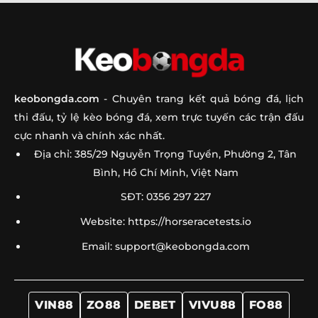
keobongda.com
- Chuyên trang kết quả bóng đá, lịch
thi đấu, tỷ lệ kèo bóng đá, xem trực tuyến các trận đấu
cực nhanh và chính xác nhất.
Địa chỉ: 385/29 Nguyễn Trọng Tuyển, Phường 2, Tân
Bình, Hồ Chí Minh, Việt Nam
SĐT: 0356 297 227
Website: https://horseracetests.io
Email:
support@keobongda.com
VIN88
ZO88
DEBET
VIVU88
FO88