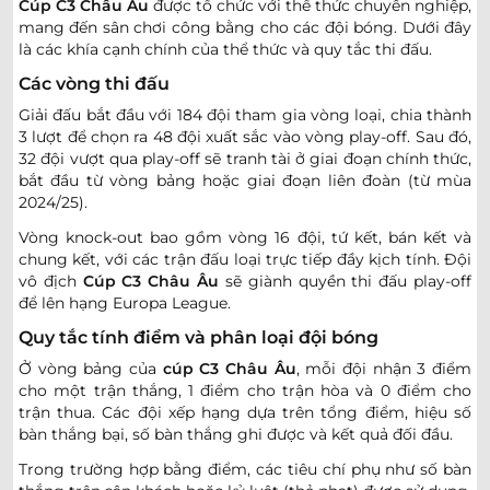
Cúp C3 Châu Âu
được tổ chức với thể thức chuyên nghiệp,
mang đến sân chơi công bằng cho các đội bóng. Dưới đây
0.87
0.80
2
3/3.5
10.5
là các khía cạnh chính của thể thức và quy tắc thi đấu.
FC Twente Enschede
-
-
0.92
1.00
18:00
U
Dunajska Streda
Các vòng thi đấu
Giải đấu bắt đầu với 184 đội tham gia vòng loại, chia thành
1.02
0.90
0.5/1
2/2.5
9.5
3 lượt để chọn ra 48 đội xuất sắc vào vòng play-off. Sau đó,
Borac Banja Luka
32 đội vượt qua play-off sẽ tranh tài ở giai đoạn chính thức,
-
-
0.77
0.90
18:30
U
Maxline Vitebsk
bắt đầu từ vòng bảng hoặc giai đoạn liên đoàn (từ mùa
2024/25).
0.85
0.77
2/2.5
3
9.5
Vòng knock-out bao gồm vòng 16 đội, tứ kết, bán kết và
Sporting Braga
chung kết, với các trận đấu loại trực tiếp đầy kịch tính. Đội
-
-
0.95
1.02
18:30
U
Dinamo Minsk
vô địch
Cúp C3 Châu Âu
sẽ giành quyền thi đấu play-off
để lên hạng Europa League.
0.95
1.00
2.5
3.5
10.5
Quy tắc tính điểm và phân loại đội bóng
Lugano
-
-
0.85
0.80
18:30
U
Ở vòng bảng của
cúp C3 Châu Âu
, mỗi đội nhận 3 điểm
NSI Runavik
cho một trận thắng, 1 điểm cho trận hòa và 0 điểm cho
trận thua. Các đội xếp hạng dựa trên tổng điểm, hiệu số
0.92
0.95
bàn thắng bại, số bàn thắng ghi được và kết quả đối đầu
.
3.5
10.5
Valur Reykjavik
-
-
0.87
0.85
18:30
2
U
Trong trường hợp bằng điểm, các tiêu chí phụ như số bàn
Nordsjaelland