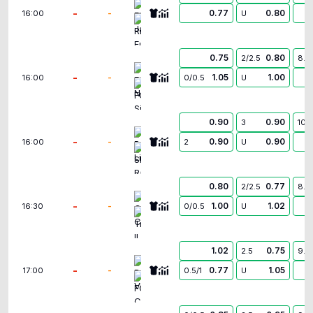
FK Jablonec
-
-
0.77
0.80
16:00
U
Rigas Futbola Skola
0.75
0.80
2/2.5
8.5
FC Noah
-
-
1.05
1.00
16:00
0/0.5
U
FC Sion
0.90
0.90
3
10.5
Paide Linnameeskond
-
-
0.90
0.90
16:00
2
U
SK Rapid Wien
0.80
0.77
2/2.5
8.5
CFR Cluj
-
-
1.00
1.02
16:30
0/0.5
U
Tromso IL
1.02
0.75
2.5
9.5
Debreceni VSC
-
-
0.77
1.05
17:00
0.5/1
U
FC Copenhagen