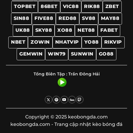
TOPBET
86BET
VIC88
RIK88
ZBET
SIN88
FIVE88
RED88
SV88
MAY88
UK88
SKY88
XO88
NET88
FABET
NBET
ZOWIN
NHATVIP
YO88
RIKVIP
GEMWIN
WIN79
SUNWIN
GO88
Tổng Biên Tập :
Trần Đông Hải
Copyright © 2025 keobongda.com
keobongda.com - Trang cập nhật kèo bóng đá