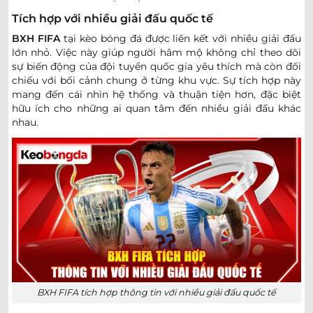
67
Albania
1376
0
Tích hợp với nhiều giải đấu quốc tế
BXH FIFA
tại kèo bóng đá được liên kết với nhiều giải đấu
68
United Arab Emirates
1370
0
lớn nhỏ. Việc này giúp người hâm mộ không chỉ theo dõi
sự biến động của đội tuyển quốc gia yêu thích mà còn đối
69
North Macedonia
1369
0
chiếu với bối cảnh chung ở từng khu vực. Sự tích hợp này
mang đến cái nhìn hệ thống và thuận tiện hơn, đặc biệt
hữu ích cho những ai quan tâm đến nhiều giải đấu khác
70
Northern Ireland
1365
0
nhau.
71
Jamaica
1357
0
72
Georgia
1355
0
73
Jordan
1350
-37
74
Iceland
1342
0
75
Finland
1341
0
BXH FIFA tích hợp thông tin với nhiều giải đấu quốc tế
76
Israel
1333
0