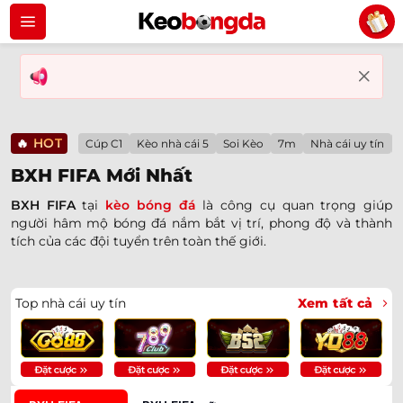
Bỏ
qua
nội
dung
🔥
HOT
Cúp C1
Kèo nhà cái 5
Soi Kèo
7m
Nhà cái uy tín
BXH FIFA Mới Nhất
BXH FIFA
tại
kèo bóng đá
là công cụ quan trọng giúp
người hâm mộ bóng đá nắm bắt vị trí, phong độ và thành
tích của các đội tuyển trên toàn thế giới.
Top nhà cái uy tín
Xem tất cả