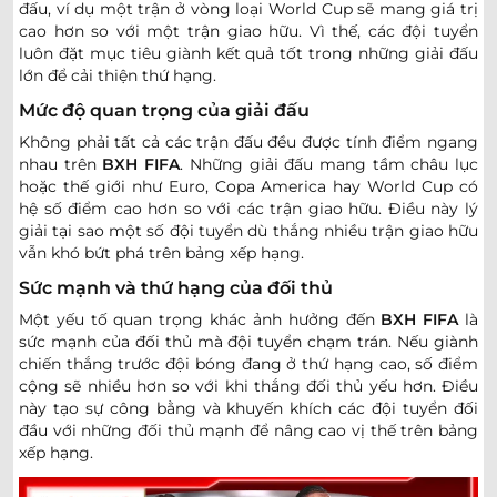
đấu, ví dụ một trận ở vòng loại World Cup sẽ mang giá trị
37
Sweden
1525
+16
cao hơn so với một trận giao hữu. Vì thế, các đội tuyển
luôn đặt mục tiêu giành kết quả tốt trong những giải đấu
38
Wales
1516
0
lớn để cải thiện thứ hạng.
Mức độ quan trọng của giải đấu
39
Hungary
1506
0
Không phải tất cả các trận đấu đều được tính điểm ngang
nhau trên
BXH FIFA
. Những giải đấu mang tầm châu lục
40
Serbia
1502
0
hoặc thế giới như Euro, Copa America hay World Cup có
hệ số điểm cao hơn so với các trận giao hữu. Điều này lý
41
Democratic Republic of the Congo
1495
+21
giải tại sao một số đội tuyển dù thắng nhiều trận giao hữu
vẫn khó bứt phá trên bảng xếp hạng.
42
Scotland
1491
-12
Sức mạnh và thứ hạng của đối thủ
43
Cameroon
1481
0
Một yếu tố quan trọng khác ảnh hưởng đến
BXH FIFA
là
sức mạnh của đối thủ mà đội tuyển chạm trán. Nếu giành
chiến thắng trước đội bóng đang ở thứ hạng cao, số điểm
44
Panama
1478
-61
cộng sẽ nhiều hơn so với khi thắng đối thủ yếu hơn. Điều
này tạo sự công bằng và khuyến khích các đội tuyển đối
45
Slovakia
1473
0
đầu với những đối thủ mạnh để nâng cao vị thế trên bảng
xếp hạng.
46
Greece
1473
0