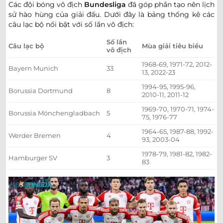
Các đội bóng vô địch
Bundesliga
đã góp phần tạo nên lịch
sử hào hùng của giải đấu. Dưới đây là bảng thống kê các
câu lạc bộ nổi bật với số lần vô địch:
Số lần
Câu lạc bộ
Mùa giải tiêu biểu
vô địch
1968-69, 1971-72, 2012-
Bayern Munich
33
13, 2022-23
1994-95, 1995-96,
Borussia Dortmund
8
2010-11, 2011-12
1969-70, 1970-71, 1974-
Borussia Mönchengladbach
5
75, 1976-77
1964-65, 1987-88, 1992-
Werder Bremen
4
93, 2003-04
1978-79, 1981-82, 1982-
Hamburger SV
3
83