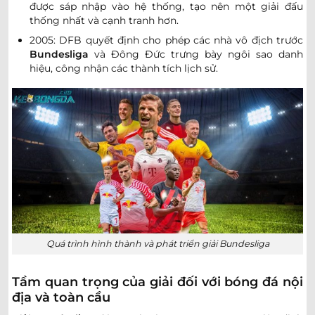
được sáp nhập vào hệ thống, tạo nên một giải đấu
thống nhất và cạnh tranh hơn.
2005: DFB quyết định cho phép các nhà vô địch trước
Bundesliga
và Đông Đức trưng bày ngôi sao danh
hiệu, công nhận các thành tích lịch sử.
Quá trình hình thành và phát triển giải Bundesliga
Tầm quan trọng của giải đối với bóng đá nội
địa và toàn cầu