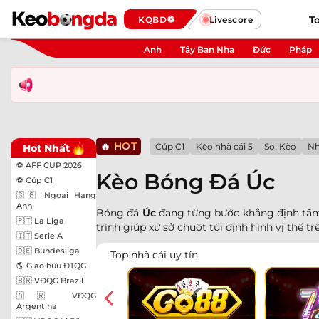
Bỏ
T
KQBD
Livescore
qua
nội
Anh
Tây Ban Nha
Đức
Pháp
dung
🔥
HOT
Cúp C1
Kèo nhà cái 5
Soi Kèo
Nh
Hot Nhất
⚽ AFF CUP 2026
Kèo Bóng Đá Úc
⚽ Cúp C1
🇬🇧 Ngoại Hạng
Anh
Bóng đá
Úc
đang từng bước khẳng định tầm
🇵🇹 La Liga
trình giúp xứ sở chuột túi định hình vị thế t
🇮🇹 Serie A
🇩🇪 Bundesliga
Top nhà cái uy tín
🌎 Giao hữu ĐTQG
🇧🇷 VĐQG Brazil
🇦🇷 VĐQG
Argentina