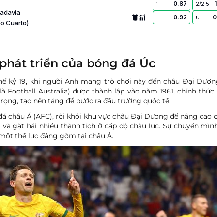
0.87
1
2/2.5
vadavia
0.92
0
U
ío Cuarto)
 phát triển của bóng đá Úc
0.95
0
1/1.5
3/3.5
ế kỷ 19, khi người Anh mang trò chơi này đến châu Đại Dươn
0.85
0
U
U21
 là Football Australia) được thành lập vào năm 1961, chính thức 
rọng, tạo nền tảng để bước ra đấu trường quốc tế.
1.00
0/0.5
3/3.5
á châu Á (AFC), rời khỏi khu vực châu Đại Dương để nâng cao c
 và gặt hái nhiều thành tích ở cấp độ châu lục. Sự chuyển mìn
0.80
0
U
một thế lực đáng gờm tại châu Á.
0.95
0
3
0.85
0
0.5/1
U
0.85
3
0.95
0