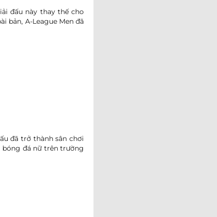
ải đấu này thay thế cho
bài bản, A-League Men đã
.90
0.90
2.15
10.5
.90
0.80
2.87
3.50
.90
1.00
2.00
10.5
.90
0.72
3.40
3.60
đấu đã trở thành sân chơi
a bóng đá nữ trên trường
.95
0.80
2.25
8.5
.85
0.90
2.75
3.25
.97
0.72
1.27
9.5