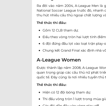
Ra đời vào năm 2004, A-League Men là g
VĐQG PHẦN LAN
National Soccer League trước đó, nhanh c
thu hút nhiều cầu thủ ngoại chất lượng và
Thể thức thi đấu:
SJK Seinajoen
-
-
16:00
Gnistan Helsinki
Gồm 12 CLB tham dự.
Đấu theo vòng tròn hai lượt tính điểm
VĐQG NA UY
6 đội đứng đầu lọt vào loạt trận play-o
Chung kết Grand Final xác định nhà vô
Sandefjord
-
-
17:00
A-League Women
KFUM Oslo
Được thành lập năm 2008, A-League Wome
quan trọng giúp các cầu thủ nữ phát triể
IRELAND DIVISION 1
quốc tế. Đây cũng là nơi nhiều tuyển thủ 
Thể thức thi đấu:
Athlone Town
-
-
18:45
Hiện có 12 đội bóng tham dự.
Longford Town
Thi đấu vòng tròn 1 lượt trong mùa giả
Các đội dẫn đầu vào vòng play-off.