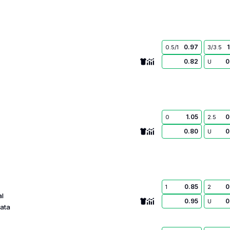
0.97
0.5/1
3/3.5
0.82
0
U
1.05
0
0
2.5
0.80
0
U
0.85
0
1
2
al
0.95
0
U
lata