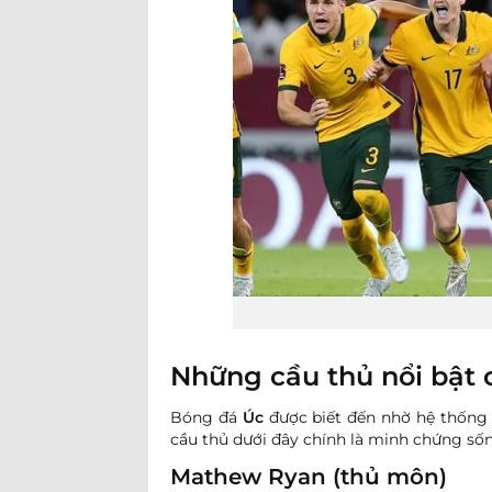
VĐQG URUGUAY
Cerro Largo
-
-
22:00
CA Juventud
BRAZIL SERIE B
Operario Ferrovia
-
-
22:30
Sao Bernardo
Những cầu thủ nổi bật 
Ceara
-
-
23:30
Ponte Preta
Bóng đá
Úc
được biết đến nhờ hệ thống
cầu thủ dưới đây chính là minh chứng số
K LEAGUE 2 HÀN QUỐC
Mathew Ryan (thủ môn)