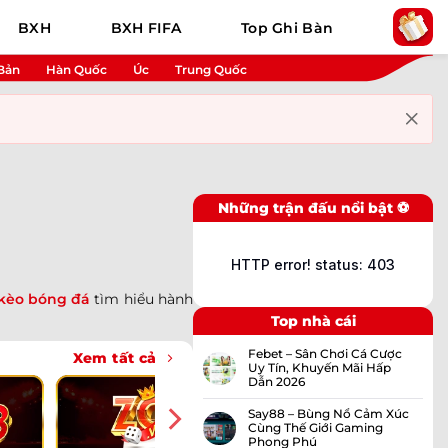
BXH
BXH FIFA
Top Ghi Bàn
Bản
Hàn Quốc
Úc
Trung Quốc
Những trận đấu nổi bật ⚽️
HTTP error! status: 403
kèo bóng đá
tìm hiểu hành
Top nhà cái
Febet – Sân Chơi Cá Cược
Xem tất cả
Uy Tín, Khuyến Mãi Hấp
Dẫn 2026
Say88 – Bùng Nổ Cảm Xúc
Cùng Thế Giới Gaming
Phong Phú