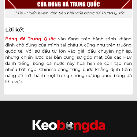
-
-
14:00
Nantwich Town
Li Tie – Huấn luyện viên tiêu biểu của bóng đá Trung Quốc
Rugby Town
-
-
14:00
Uttoxeter Town
Lời kết
Kidsgrove Athletic
-
-
14:00
Abbey Hulton
Bóng đá Trung Quốc
vẫn đang trên hành trình khẳng
định chỗ đứng của mình tại châu Á cũng như trên trường
Blackstones
-
quốc tế. Với sự đầu tư lớn vào giải đấu chuyên nghiệp,
-
14:00
Northampton Sileby Rangers
những chiến lược bài bản cùng sự góp mặt của các HLV
danh tiếng, bóng đá nước này hứa hẹn sẽ còn tạo nên
Daventry Town
-
-
14:00
nhiều bất ngờ. Chinese đang từng bước khẳng định tiềm
Boston Town
năng để trở thành một trong những cường quốc bóng đá
Kimberley Miners Welfare
khu vực.
-
-
14:00
Rushden Diamonds
Newark Town
-
-
14:00
Wellingborough Town
Grimsby Borough
-
-
14:00
Bourne Town
AFC Mansfield
-
-
14:00
Retford United