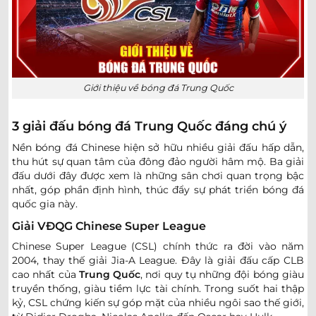
Ramhlun North FC
Whitley Bay
-
-
Hoãn
Easington Colliery
Birtley Town
-
-
14:00
Bishop Auckland
Giới thiệu về bóng đá Trung Quốc
Penrith A.F.C.
-
-
Hoãn
Bridlington Town
3 giải đấu bóng đá Trung Quốc đáng chú ý
Shildon A.F.C.
-
-
Nền bóng đá Chinese hiện sở hữu nhiều giải đấu hấp dẫn,
14:00
Blyth Town
thu hút sự quan tâm của đông đảo người hâm mộ. Ba giải
đấu dưới đây được xem là những sân chơi quan trọng bậc
Ashington A.F.C.
-
-
14:00
nhất, góp phần định hình, thúc đẩy sự phát triển bóng đá
Horden CW
quốc gia này.
Newcastle Benfield
-
-
14:00
Giải VĐQG Chinese Super League
Redcar Athletic
Chinese Super League (CSL) chính thức ra đời vào năm
Guisborough Town
-
2004, thay thế giải Jia-A League. Đây là giải đấu cấp CLB
-
Hoãn
Thornaby F.C.
cao nhất của
Trung Quốc
, nơi quy tụ những đội bóng giàu
truyền thống, giàu tiềm lực tài chính. Trong suốt hai thập
Home team
-
-
14:00
kỷ, CSL chứng kiến sự góp mặt của nhiều ngôi sao thế giới,
Pickering Town FC