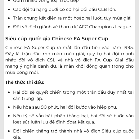
Gồm nhiều vòng loại trực tiếp.
Wythenshawe FC
-
-
Hoãn
Padiham F.C.
Các đội từ hạng dưới có cơ hội đối đầu CLB lớn.
Trận chung kết diễn ra một hoặc hai lượt, tùy mùa giải.
Abbey Hey F.C.
-
-
14:00
Ossett United
Đội vô địch giành vé tham dự AFC Champions League.
Litherland REMYCA
-
-
Siêu cúp quốc gia Chinese FA Super Cup
Hoãn
Charnock Richard
Chinese FA Super Cup ra mắt lần đầu tiên vào năm 1995.
Thackley
Đây là trận đấu mở màn mùa giải, quy tụ hai đội mạnh
-
-
Hoãn
Albion Sports
nhất: đội vô địch CSL và nhà vô địch FA Cup. Giải đấu
mang ý nghĩa danh dự, là màn khởi động quan trọng cho
Clitheroe
-
-
14:00
mùa bóng mới.
A.F.C. Liverpool
Thể thức thi đấu:
Chadderton FC
-
-
14:00
Witton Albion
Hai đội sẽ quyết chiến trong một trận đấu duy nhất tại
sân trung lập.
North Ferriby United
-
-
Hoãn
Nếu hòa sau 90 phút, hai đội bước vào hiệp phụ.
St Helens Town
Nếu tỷ số vẫn bất phân thắng bại, hai đội sẽ bước vào
Wythenshawe Town
-
loạt sút luân lưu để định đoạt kết quả.
-
14:00
Cheadle Town
Đội chiến thắng trở thành nhà vô địch Siêu cúp quốc
Silsden A.F.C.
gia.
-
-
14:00