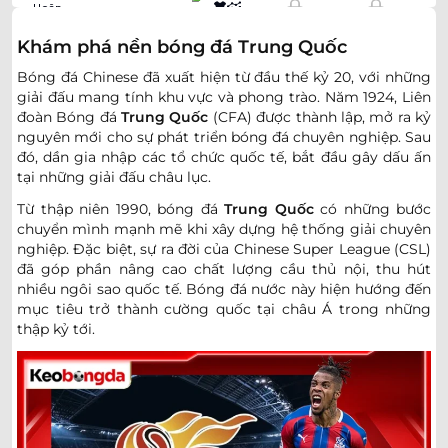
-
-
Hoãn
Whitchurch Alport
Khám phá nền bóng đá Trung Quốc
Horbury Town
-
-
13:00
Golcar Utd
Bóng đá Chinese đã xuất hiện từ đầu thế kỷ 20, với những
giải đấu mang tính khu vực và phong trào. Năm 1924, Liên
Deeping Rangers
-
đoàn Bóng đá
Trung Quốc
-
(CFA) được thành lập, mở ra kỷ
13:00
Barton
nguyên mới cho sự phát triển bóng đá chuyên nghiệp. Sau
đó, dần gia nhập các tổ chức quốc tế, bắt đầu gây dấu ấn
Guernsey
-
-
13:00
tại những giải đấu châu lục.
Crowborough Athletic
Từ thập niên 1990, bóng đá
Trung Quốc
có những bước
Bognor Regis Town
-
-
13:00
chuyển mình mạnh mẽ khi xây dựng hệ thống giải chuyên
Abbey Rangers
nghiệp. Đặc biệt, sự ra đời của Chinese Super League (CSL)
Sutton United
đã góp phần nâng cao chất lượng cầu thủ nội, thu hút
-
-
14:00
nhiều ngôi sao quốc tế. Bóng đá nước này hiện hướng đến
Coventry Sphinx
mục tiêu trở thành cường quốc tại châu Á trong những
Yarm Eaglescliffe
thập kỷ tới.
-
-
14:00
West Auckland Town
Carlisle City FC
-
-
14:00
Northallerton Town
Consett A.F.C.
-
-
Hoãn