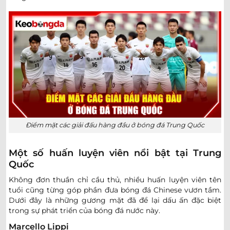
Mossley
Ramsbottom United
-
-
14:00
South London
Nelson
-
-
14:00
Stockport Georgians
Handsworth Parramore
-
-
14:00
Prestwich Heys
Runcorn Town
-
-
Hoãn
Dearne District
Điểm mặt các giải đấu hàng đầu ở bóng đá Trung Quốc
Barnoldswick Town
-
-
14:00
Atherton Collieries
Một số huấn luyện viên nổi bật tại Trung
Tadcaster Albion
Quốc
-
-
14:00
Glossop North End
Không đơn thuần chỉ cầu thủ, nhiều huấn luyện viên tên
Burscough F.C.
tuổi cũng từng góp phần đưa bóng đá Chinese vươn tầm.
-
-
14:00
Droylsden
Dưới đây là những gương mặt đã để lại dấu ấn đặc biệt
trong sự phát triển của bóng đá nước này.
Keighley Town
-
-
14:00
Marcello Lippi
Longridge Town FC