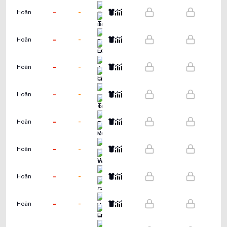
Thornbury Town
-
-
Hoãn
Brislington
Romulus FC
-
-
Hoãn
Highgate United
Aylesbury United
-
-
Hoãn
Flackwell Heath
Lye Town
-
-
Hoãn
Stone Old Alleynians
Forest Row
-
-
Hoãn
Newhaven
Hackney Wick
-
-
Hoãn
West Essex
Hilltop
-
-
Hoãn
Grays Athletic
White Ensign F.C.
-
-
Hoãn
Heybridge Swifts
Hinckley Leicester Road FC