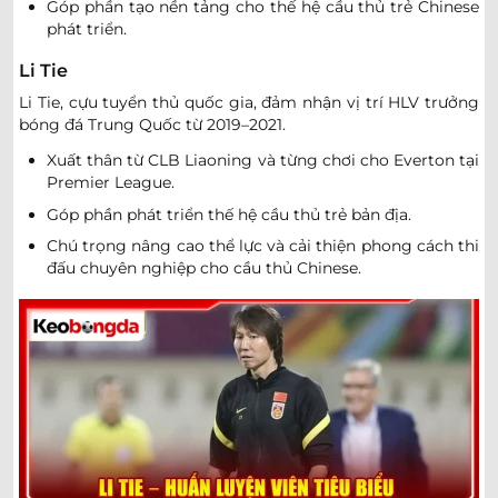
Góp phần tạo nền tảng cho thế hệ cầu thủ trẻ Chinese
Congleton Town
-
-
14:00
phát triển.
AFC Wolverhampton City
Li Tie
Newcastle Town FC
-
-
14:00
Atherstone Town
Li Tie, cựu tuyển thủ quốc gia, đảm nhận vị trí HLV trưởng
bóng đá Trung Quốc từ 2019–2021.
Sutton Coldfield Town
-
-
14:00
Coventry United
Xuất thân từ CLB Liaoning và từng chơi cho Everton tại
Premier League.
Worcester Raiders
-
-
14:00
Góp phần phát triển thế hệ cầu thủ trẻ bản địa.
Ashby Ivanhoe
Chú trọng nâng cao thể lực và cải thiện phong cách thi
Chasetown
-
-
14:00
đấu chuyên nghiệp cho cầu thủ Chinese.
Coton Green
NUOL FC
-
-
Hoãn
Darlaston Town
Belper United
-
-
14:00
Bedworth United
Lutterworth Town
-
-
Hoãn
Hereford Pegasus
Sporting Khalsa