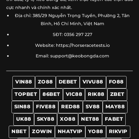
YEMEN LEAGUE DIVISION 1
cực nhanh và chính xác nhất.
Al Ahli Sanaa
Địa chỉ: 385/29 Nguyễn Trọng Tuyển, Phường 2, Tân
-
-
13:00
Shab Hadramawt
Bình, Hồ Chí Minh, Việt Nam
Al Helal Al-Sahely
SĐT: 0356 297 227
-
-
13:00
Salam Al Qarfa
Website: https://horseracetests.io
Al Mukalla SC
-
-
13:00
Al Wehda Sanaa
Email:
support@keobongda.com
VĐQG ICELAND NỮ
Tindastoll Neisti Women
VIN88
ZO88
DEBET
VIVU88
FO88
-
-
18:00
IA Akranes Women
TOPBET
86BET
VIC88
RIK88
ZBET
0.80
0.95
0
3.5/4
KR Reykjavik Women
-
-
1.00
0.85
19:15
U
SIN88
FIVE88
RED88
SV88
MAY88
Grotta Women
UK88
SKY88
XO88
NET88
FABET
BRAZILIAN CAMPEONATO AMAZONENSE2
NBET
ZOWIN
NHATVIP
YO88
RIKVIP