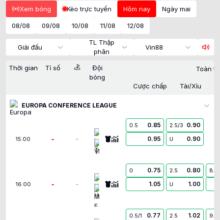
Xem bóng
Kèo trực tuyến
Hôm nay
Ngày mai
08/08
09/08
10/08
11/08
12/08
TL Thập
Giải đấu
Vin88
phân
Thời gian
Tỉ số
Đội
Toàn tr
bóng
Cược chấp
Tài/Xỉu
EUROPA CONFERENCE LEAGUE
0.85
0.90
0.5
2.5/3
Inter Turku
-
-
0.95
0.90
15:00
U
Vaduz
0.75
0.80
0
2.5
8.5
HJK Helsinki
-
-
1.05
1.00
16:00
U
Motherwell F.C.
0.77
1.02
0.5/1
2.5
9.5