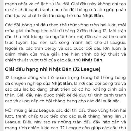
mạnh nhất và có lịch sử lâu đời. Giải đấu này không chỉ tạo
1.02
0.90
2
3/3.5
10.5
ra sân chơi cạnh tranh cho các đội bóng mà còn góp phần
FC Twente Enschede
đào tạo và phát triển tài năng trẻ của
Nhật Bản
.
-
-
0.77
0.90
18:00
U
Dunajska Streda
Các đội bóng thi đấu theo thể thức vòng tròn hai lượt, mỗi
mùa giải thường kéo dài từ tháng 2 đến tháng 12. Mỗi trận
0.82
0.85
0.5
2/2.5
9.5
đấu thu hút lượng lớn người hâm mộ đến sân và theo dõi
Borac Banja Luka
trực tuyến, tạo nên sức sống mãnh liệt cho J1 League.
-
-
0.97
0.95
18:30
U
Maxline Vitebsk
Ngoài ra, các trận derby và các cuộc đối đầu lớn luôn là
điểm nhấn của mùa giải, thể hiện trình độ kỹ thuật và
chiến thuật vượt trội của các cầu thủ
Nhật Bản
.
0.95
0.82
2.5
3/3.5
9.5
Sporting Braga
Giải đấu hạng nhì Nhật Bản (J2 League)
-
-
0.85
0.97
18:30
U
Dinamo Minsk
J2 League đóng vai trò quan trọng trong hệ thống bóng
đá chuyên nghiệp của
Nhật Bản
, là nơi các đội bóng trẻ và
0.90
0.85
2.5
3/3.5
10.5
các câu lạc bộ đang phát triển có cơ hội khẳng định bản
Lugano
thân. Giải đấu này được thiết kế để duy trì tính cạnh tranh
-
-
0.90
0.95
18:30
U
NSI Runavik
cao và cung cấp cơ hội thăng hạng cho các đội xuất sắc.
Mỗi mùa giải J2 League, các đội thi đấu theo vòng tròn hai
0.92
0.77
3
10.5
lượt, tranh chấp trực tiếp cho các suất thăng hạng lên J1
Valur Reykjavik
League. Điều này tạo ra những trận đấu đầy hấp dẫn và
-
-
0.87
1.02
18:30
1.5/2
U
Nordsjaelland
mang tính chiến lược cao. J2 League còn giúp các cầu thủ