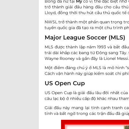
Bóng đá nữ tại
Mỹ
có vị thế đặc biệt nhờ
trở thành giải đấu hàng đầu cho cầu thủ
Lloyd, đồng thời thu hút cầu thủ quốc tế 
Club Atletico Mit
NWSL trở thành một phần quan trọng trong
-
-
Hoãn
Acassuso Reserv
tuyển quốc gia đã tạo ra một chu trình ph
Major League Soccer (MLS)
Ferrocarril Midla
MLS được thành lập năm 1993 và bắt đầu t
-
-
Hoãn
CA Atlanta Reser
trải dài khắp các bang từ Đông sang Tây. 
Wayne Rooney và gần đây là Lionel Messi.
Một điểm đáng chú ý ở MLS là mô hình “sin
CA Estudiantes C
Cách vận hành này giúp kiểm soát chi phí, 
-
-
Hoãn
Tristan Suarez R
US Open Cup
US Open Cup là giải đấu lâu đời nhất củ
câu lạc bộ ở nhiều cấp độ khác nhau tham
Deportivo Paragu
-
-
Hoãn
Argentino de Ros
Giải đấu này mang lại tính cạnh tranh ca
tính và bất ngờ trong các trận đấu đã giú
All Boys Reserves
-
-
Hoãn