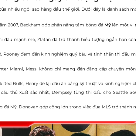
ủa nhiều ngôi sao hàng đầu thế giới. Dưới đây là danh sách m
0.77
0/0.5
2/2.5
 năm 2007, Beckham góp phần nâng tầm bóng đá
Mỹ
lên một vị 
1.02
0
U
thi đấu mạnh mẽ, Zlatan đã trở thành biểu tượng ngắn hạn của
0.77
0
0
2
d, Rooney đem đến kinh nghiệm quý báu và tinh thần thi đấu m
1.02
U
nse - PR
o Inter Miami, Messi không chỉ mang đến đẳng cấp chuyên mô
 Red Bulls, Henry để lại dấu ấn bằng kỹ thuật và kinh nghiệm c
1.00
0/0.5
2/2.5
cầu thủ xuất sắc nhất, Dempsey từng thi đấu cho Seattle So
0.80
0
U
 đá Mỹ, Donovan góp công lớn trong việc đưa MLS trở thành m
0.80
0
3/3.5