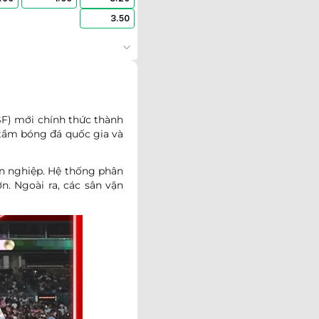
3.50
1.12
15.00
7.00
F) mới chính thức thành
g tầm bóng đá quốc gia và
ên nghiệp. Hệ thống phân
. Ngoài ra, các sân vận
1.00
1.75
.80
3.70