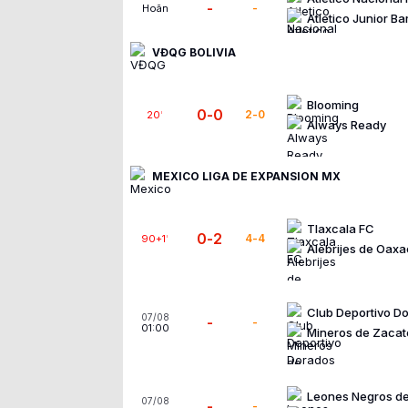
-
-
Hoãn
Atletico Junior Ba
VĐQG BOLIVIA
Blooming
0
-
0
2
-
0
20
'
Always Ready
MEXICO LIGA DE EXPANSION MX
Tlaxcala FC
0
-
2
4
-
4
90+1
'
Alebrijes de Oax
Club Deportivo D
07/08
-
-
01:00
Mineros de Zaca
Leones Negros de 
07/08
-
-