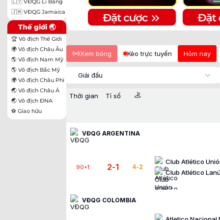
🇱🇾 VĐQG Li Băng
🇯🇲 VĐQG Jamaica
Thế giới 🌏
🏆 Vô địch Thế Giới
🌍️ Vô địch Châu Âu
Xem bóng
Kèo trực tuyến
Hôm nay
🌎️️ Vô địch Nam Mỹ
🌎️ Vô địch Bắc Mỹ
Giải đấu
🌍️️ Vô địch Châu Phi
🌏️️ Vô địch Châu Á
Thời gian
Tỉ số
🌏️️ Vô địch ĐNA
⚽️️️ Giao hữu
VĐQG ARGENTINA
Club Atlético Uni
2
-
1
4
-
2
90+1
'
Club Atlético Lan
VĐQG COLOMBIA
Atletico Nacional 