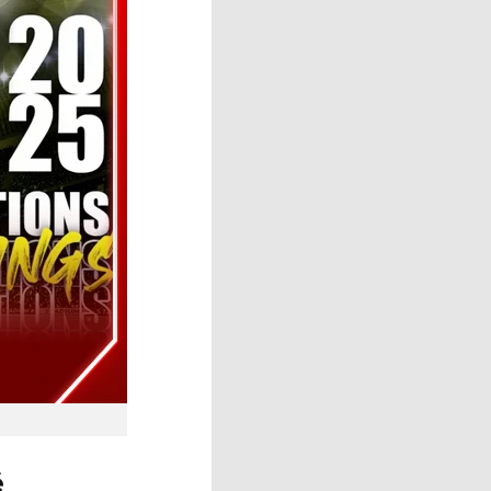
3.40
.85
2.50
.95
2.50
3.20
.95
0.90
2.15
8.5
.85
0.80
3.00
3.25
.80
1.66
1.00
4.33
3.50
1.67
0.66
1.11
10.5
.45
1.10
29.00
ẽ
6.50