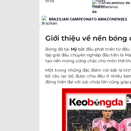
01:00
Correcaminos de l
BRAZILIAN CAMPEONATO AMAZONENSE2
RB do Norte Club
Giới thiệu về nền bóng
07/08
-
-
00:00
Clipper
Bóng đá tại
Mỹ
bắt đầu phát triển từ đầu
lập giải đấu chuyên nghiệp đầu tiên là M
YEMEN LEAGUE DIVISION 1
tạo nền móng vững chắc cho môn thể thao
Một trong những đặc điểm nổi bật là tín
Al Helal Al-Sahely
-
-
Hoãn
bổ câu lạc bộ được chia đều ở nhiều ba
Salam Al Qarfa
động hiện đại với sức chứa lớn cũng góp 
Al Mukalla SC
-
-
Hoãn
Al Wehda Sanaa
ARGENTINE RESERVE LEAGUE
CS Dock Sud Res
-
-
Hoãn
Defensores Unido