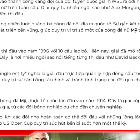
 vào thành công vang dội của đội tuyển quốc gia. NWSL ra đời
 nữ trên toàn cầu. Giải quy tụ nhiều ngôi sao như Alex Morgan
đến thi đấu.
0.77
0
0/0.5
2
re Reserves
 chiến lược quảng bá bóng đá nội địa ra quốc tế. Sự gắn kết gi
1.02
U
es
át triển bền vững, giúp duy trì vị trí số một của bóng đá nữ
Mỹ
t
0.85
0
2/2.5
nd Reserves
hi đấu vào năm 1996 với 10 câu lạc bộ. Hiện nay, giải đã mở r
0.95
0
0/0.5
U
ves
Đây là nơi nhiều ngôi sao nổi tiếng từng thi đấu như David Bec
gle entity” nghĩa là giải đấu trực tiếp quản lý hợp đồng cầu thủ
0.80
0/0.5
2/2.5
aseros Reserves
duy trì sự cân bằng tài chính và tránh tình trạng các đội quá ch
1.00
0
U
eserves
a bóng đá
Mỹ
, được tổ chức lần đầu vào năm 1914. Đây là giải c
1.00
0
3
 gia, từ các đội bóng nghiệp dư cho đến chuyên nghiệp.
ayo Reserves
0.80
0
0/0.5
U
ario Reserves
o, khi các đội nhỏ hoàn toàn có thể đối đầu với những “ông lớn
p US Open Cup duy trì sức hút bền bỉ suốt hơn một thế kỷ.
0.80
0
0.5
2/2.5
1.00
0
U