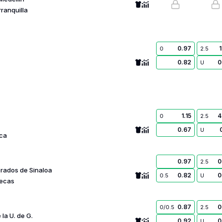
rranquilla
0.97
0
2.5
0.82
0
U
1.15
4
0
2.5
0.67
U
aca
0.97
0
2.5
orados de Sinaloa
0.82
0
0.5
U
tecas
0.87
0
0/0.5
2.5
la U. de G.
0.92
0
U