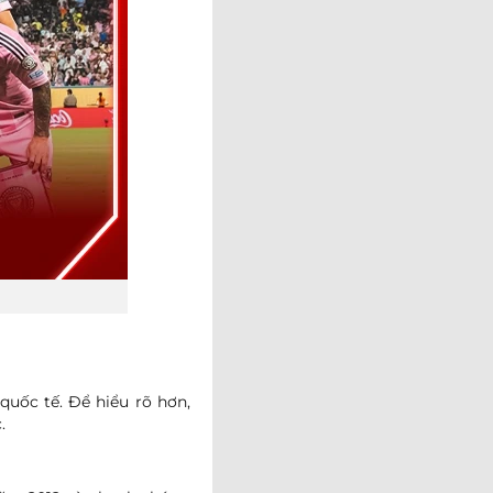
3.60
.90
1.40
.90
5.50
4.50
.95
0.66
2.75
8.5
.85
1.10
2.30
3.20
1.00
0.83
2.75
8.5
.80
0.83
2.40
3.00
.82
2.05
.97
3.00
quốc tế. Để hiểu rõ hơn,
3.30
.
.82
1.33
.97
6.00