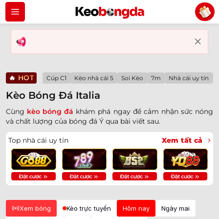
Bỏ
qua
nội
dung
🔥
HOT
Cúp C1
Kèo nhà cái 5
Soi Kèo
7m
Nhà cái uy tín
Kèo Bóng Đá Italia
Cùng
kèo bóng đá
khám phá ngay để cảm nhận sức nóng
và chất lượng của bóng đá Ý qua bài viết sau.
Top nhà cái uy tín
Xem tất cả
Xem bóng
Kèo trực tuyến
Hôm nay
Ngày mai