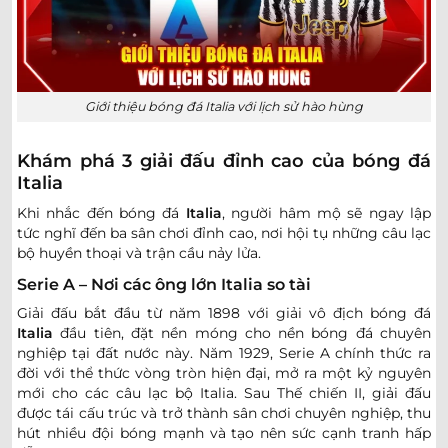
RKC Waalwijk
CHAMPIONS LEAGUE NỮ
Breidablik Women
Giới thiệu bóng đá Italia với lịch sử hào hùng
-
-
07:00
Dinamo-BGUFK Minsk Women
1.00
0.97
2
3/3.5
Khám phá 3 giải đấu đỉnh cao của bóng đá
Servette Women
Italia
-
-
0.80
0.82
14:00
U
Aktobe W
Khi nhắc đến bóng đá
Italia
, người hâm mộ sẽ ngay lập
tức nghĩ đến ba sân chơi đỉnh cao, nơi hội tụ những câu lạc
bộ huyền thoại và trận cầu nảy lửa.
VĐQG TRUNG QUỐC
Serie A – Nơi các ông lớn Italia so tài
0.97
0.95
1.5
3.5
10.5
Beijing Guoan
Giải đấu bắt đầu từ năm 1898 với giải vô địch bóng đá
-
-
0.82
0.85
11:35
U
Shenzhen Peng City
Italia
đầu tiên, đặt nền móng cho nền bóng đá chuyên
nghiệp tại đất nước này. Năm 1929, Serie A chính thức ra
đời với thể thức vòng tròn hiện đại, mở ra một kỷ nguyên
VĐQG PHẦN LAN
mới cho các câu lạc bộ Italia. Sau Thế chiến II, giải đấu
được tái cấu trúc và trở thành sân chơi chuyên nghiệp, thu
0.90
0.77
0/0.5
2.5/3
10.5
hút nhiều đội bóng mạnh và tạo nên sức cạnh tranh hấp
SJK Seinajoen