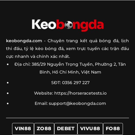
0.92
0.82
0.5
2/2.5
9.5
CS Cartagines
08/08
-
-
0.87
0.97
U
02:00
Sporting FC
VĐQG GUATEMALA
keobongda.com
- Chuyên trang kết quả bóng đá, lịch
thi đấu, tỷ lệ kèo bóng đá, xem trực tuyến các trận đấu
0.85
0.90
0.5
2/2.5
cực nhanh và chính xác nhất.
Malacateco
08/08
-
-
0.95
0.90
U
02:00
Xelaju MC
Địa chỉ: 385/29 Nguyễn Trọng Tuyển, Phường 2, Tân
Bình, Hồ Chí Minh, Việt Nam
VĐQG BOLIVIA
SĐT: 0356 297 227
0.95
0.85
0.5/1
3.5
9.5
Website: https://horseracetests.io
Academia del Balompié Boliviano
-
-
0.85
0.95
21:15
U
Email:
support@keobongda.com
Club Guabira
0.85
0.90
0.5
3.5
8.5
Real Tomayapo
-
VIN88
ZO88
DEBET
VIVU88
FO88
-
0.95
0.90
23:30
U
Real Oruro