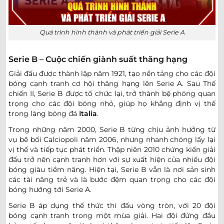
Cobh Ramblers
-
-
0.90
1.00
18:45
U
Treaty United
Quá trình hình thành và phát triển giải Serie A
0.85
1.02
1/1.5
3
9.5
Cork City
-
-
0.95
0.77
18:45
U
Serie B – Cuộc chiến giành suất thăng hạng
Kerry FC
Giải đấu được thành lập năm 1921, tạo nền tảng cho các đội
bóng cạnh tranh cơ hội thăng hạng lên Serie A. Sau Thế
1.00
0.95
0.5
2.5/3
8.5
chiến II, Serie B được tổ chức lại, trở thành bệ phóng quan
UC Dublin
-
-
0.80
0.85
18:45
U
trọng cho các đội bóng nhỏ, giúp họ khẳng định vị thế
Wexford
trong làng bóng đá
Italia
.
Trong những năm 2000, Serie B từng chịu ảnh hưởng từ
VĐQG ROMANIA
vụ bê bối Calciopoli năm 2006, nhưng nhanh chóng lấy lại
vị thế và tiếp tục phát triển. Thập niên 2010 chứng kiến giải
0.87
0.82
0
2/2.5
9.5
đấu trở nên cạnh tranh hơn với sự xuất hiện của nhiều đội
FC UT Arad
-
-
0.92
0.97
bóng giàu tiềm năng. Hiện tại, Serie B vẫn là nơi sản sinh
18:00
U
FC Rapid 1923
các tài năng trẻ và là bước đệm quan trọng cho các đội
bóng hướng tới Serie A.
VĐQG URUGUAY
Serie B áp dụng thể thức thi đấu vòng tròn, với 20 đội
bóng cạnh tranh trong một mùa giải. Hai đội đứng đầu
0.90
0.77
0
2
8.5