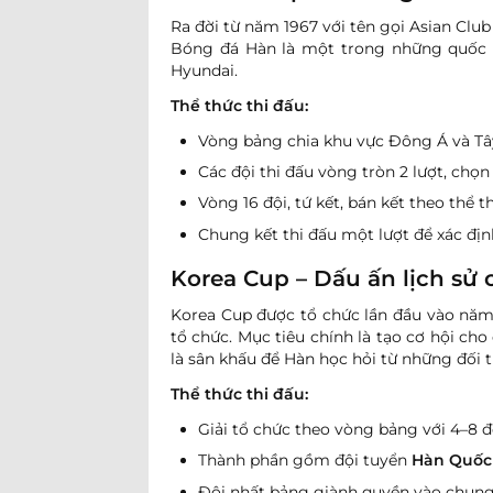
Ra đời từ năm 1967 với tên gọi Asian Cl
Bóng đá Hàn là một trong những quốc gi
Hyundai.
Thể thức thi đấu:
Vòng bảng chia khu vực Đông Á và Tâ
Các đội thi đấu vòng tròn 2 lượt, chọn 
Vòng 16 đội, tứ kết, bán kết theo thể th
Chung kết thi đấu một lượt để xác địn
Korea Cup – Dấu ấn lịch sử
Korea Cup được tổ chức lần đầu vào năm 
tổ chức. Mục tiêu chính là tạo cơ hội cho
là sân khấu để Hàn học hỏi từ những đối t
Thể thức thi đấu:
Giải tổ chức theo vòng bảng với 4–8 độ
Thành phần gồm đội tuyển
Hàn Quốc
Đội nhất bảng giành quyền vào chung