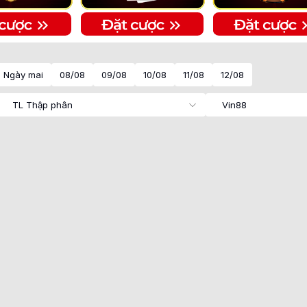
Ngày mai
08/08
09/08
10/08
11/08
12/08
TL Thập phân
Vin88