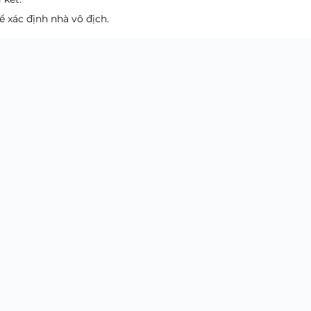
ể xác định nhà vô địch.