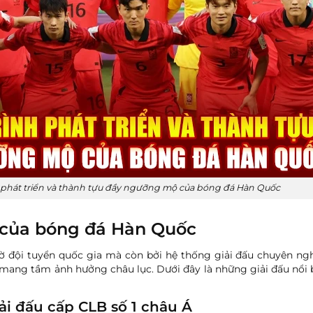
 phát triển và thành tựu đầy ngưỡng mộ của bóng đá Hàn Quốc
t của bóng đá Hàn Quốc
ờ đội tuyển quốc gia mà còn bởi hệ thống giải đấu chuyên ng
, mang tầm ảnh hưởng châu lục. Dưới đây là những giải đấu nổi
i đấu cấp CLB số 1 châu Á