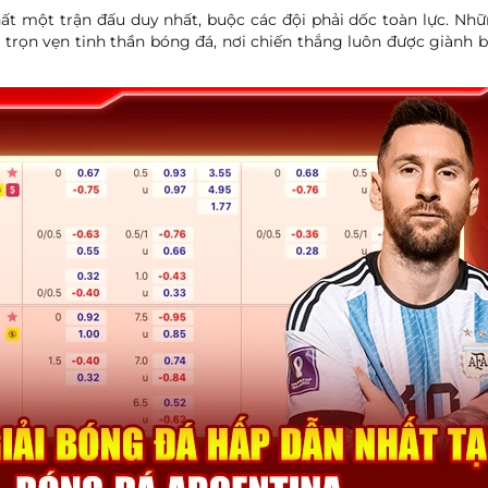
ất một trận đấu duy nhất, buộc các đội phải dốc toàn lực. Nh
.C.
rọn vẹn tinh thần bóng đá, nơi chiến thắng luôn được giành b
Chorlton AFC
CA
d
ed