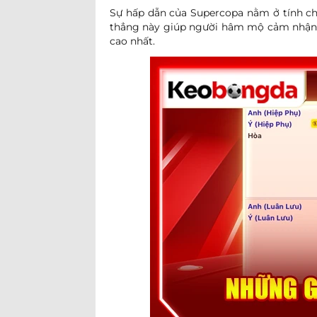
Sự hấp dẫn của Supercopa nằm ở tính ch
Garforth Town A.F
-
thẳng này giúp người hâm mộ cảm nhận t
-
14:00
West Didsbury & 
cao nhất.
Wythenshawe FC
-
-
Hoãn
Padiham F.C.
Abbey Hey F.C.
-
-
14:00
Ossett United
Litherland REMY
-
-
Hoãn
Charnock Richar
Thackley
-
-
Hoãn
Albion Sports
Clitheroe
-
-
14:00
A.F.C. Liverpool
Chadderton FC
-
-
14:00
Witton Albion
North Ferriby Unit
-
-
Hoãn
St Helens Town