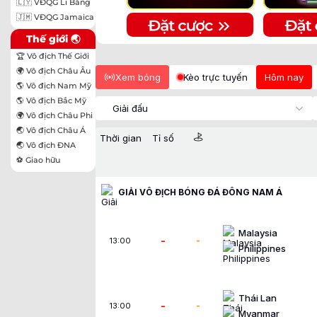
🇱🇾 VĐQG Li Băng
🇯🇲 VĐQG Jamaica
Thế giới 🌏
🏆 Vô địch Thế Giới
🌍️ Vô địch Châu Âu
Xem bóng
Kèo trực tuyến
Hôm nay
🌎️️ Vô địch Nam Mỹ
🌎️ Vô địch Bắc Mỹ
Giải đấu
🌍️️ Vô địch Châu Phi
🌏️️ Vô địch Châu Á
Thời gian
Tỉ số
🌏️️ Vô địch ĐNA
⚽️️️ Giao hữu
GIẢI VÔ ĐỊCH BÓNG ĐÁ ĐÔNG NAM Á
Malaysia
-
-
13:00
Philippines
Thái Lan
-
-
13:00
Myanmar