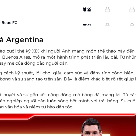
r Road FC
t
á Argentina
vào cuối thế kỷ XIX khi người Anh mang môn thể thao này đến
 Buenos Aires, mở ra một hành trình phát triển lâu dài. Từ nhữ
say mê của đông đảo người dân.
 cách kỹ thuật, lối chơi giàu cảm xúc và đậm tính cống hiến
etic
óng và sự sáng tạo trên sân. Đây là điểm khác biệt rõ rệt giúp
wn
ệt huyết và sự gắn kết cộng đồng mà bóng đá mang lại. Từ các
n nghiệp, người dân luôn sống hết mình với trái bóng. Sự cuồ
g văn hóa và niềm tự hào dân tộc.
own