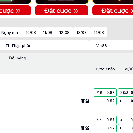
Ngày mai
10/08
11/08
12/08
13/08
14/08
TL Thập phân
Vin88
Đội bóng
Cược chấp
Tài/X
0.87
0
1/1.5
2.5/3
0.92
0
U
0.87
0
1/1.5
3
0.92
0
U