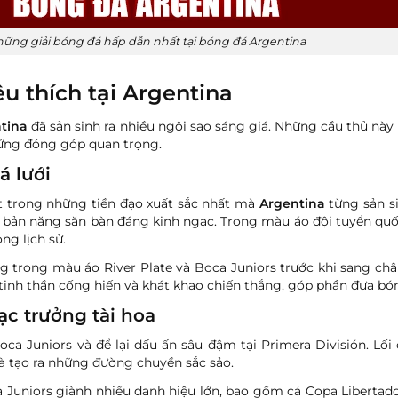
own
ững giải bóng đá hấp dẫn nhất tại bóng đá Argentina
u thích tại Argentina
ed
tina
đã sản sinh ra nhiều ngôi sao sáng giá. Những cầu thủ n
hững đóng góp quan trọng.
á lưới
ans
t trong những tiền đạo xuất sắc nhất mà
Argentina
từng sản s
 bản năng săn bàn đáng kinh ngạc. Trong màu áo đội tuyển quốc
ng lịch sử.
áng trong màu áo River Plate và Boca Juniors trước khi sang ch
inh thần cống hiến và khát khao chiến thắng, góp phần đưa bón
wn
c trưởng tài hoa
s
oca Juniors và để lại dấu ấn sâu đậm tại Primera División. Lối
và tạo ra những đường chuyền sắc sảo.
d
 Juniors giành nhiều danh hiệu lớn, bao gồm cả Copa Libertado