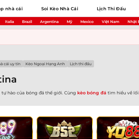
op nhà cái
Soi Kèo Nhà Cái
Lịch Thi Đấu
Italia
Brazil
Argentina
Mỹ
Mexico
Việt Nam
Nhật 
à cái uy tín
Kèo Ngoại Hạng Anh
Lịch thi đấu
tina
m tự hào của bóng đá thế giới. Cùng
kèo bóng đá
tìm hiểu về lối