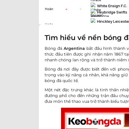
White Ensign F.C.
-
-
Hoãn
Heybridge Swifts
Hinckley Leiceste
-
-
Hoãn
Whitchurch Alpor
Tìm hiểu về nền bóng đ
Horbury Town
-
-
13:00
Golcar Utd
Bóng đá
Argentina
bắt đầu hình thành 
Deeping Rangers
thức đầu tiên được ghi nhận năm 1867 tại
-
-
13:00
Barton
nhanh chóng lan rộng và trở thành niềm 
Guernsey
Bóng đá nơi đây được biết đến với phong
-
-
13:00
Crowborough Athl
trọng vào kỹ năng cá nhân, khả năng giữ b
bóng đá quốc tế.
Bognor Regis To
-
-
13:00
Một nét đặc trưng khác là tinh thần nhi
Abbey Rangers
đường phố cho đến những trận đấu chuyê
Sutton United
đưa môn thể thao vua trở thành biểu tượn
-
-
14:00
Coventry Sphinx
Yarm Eaglescliffe
-
-
14:00
West Auckland T