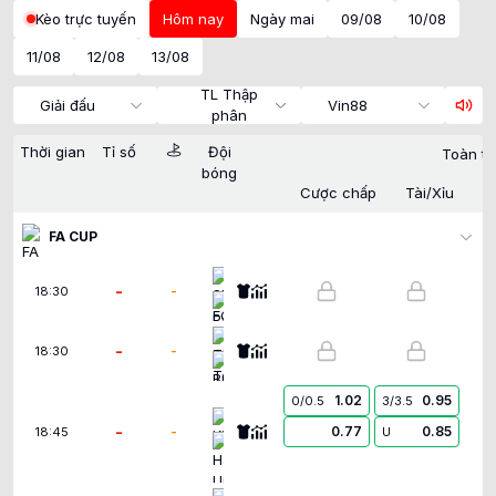
Kèo trực tuyến
Hôm nay
Ngày mai
09/08
10/08
11/08
12/08
13/08
TL Thập
Giải đấu
Vin88
phân
Thời gian
Tỉ số
Đội
Toàn tr
bóng
Cược chấp
Tài/Xỉu
FA CUP
Sheffield FC
-
-
18:30
Parkgate
Thornbury Town
-
-
18:30
Brislington
1.02
0.95
0/0.5
3/3.5
Kingstonian
-
-
0.77
0.85
18:45
U
Hastings United