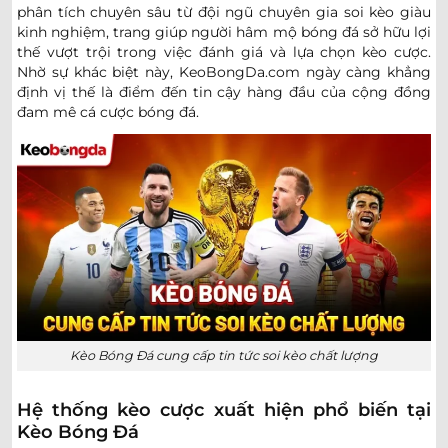
phân tích chuyên sâu từ đội ngũ chuyên gia soi kèo giàu
kinh nghiệm, trang giúp người hâm mộ bóng đá sở hữu lợi
VĐQG NA UY
thế vượt trội trong việc đánh giá và lựa chọn kèo cược.
Nhờ sự khác biệt này, KeoBongDa.com ngày càng khẳng
0.90
0.85
0/0.5
2.5/3
10.5
Sandefjord
định vị thế là điểm đến tin cậy hàng đầu của cộng đồng
0
-
0
2
-
1
0.90
0.95
15
'
U
đam mê cá cược bóng đá.
KFUM Oslo
IRELAND DIVISION 1
0.75
0.95
0
2.5
9.5
Athlone Town
-
-
1.05
0.85
18:45
U
Longford Town
0.90
1.00
1.5/2
3.5
9.5
Bray Wanderers
-
-
0.90
0.80
18:45
U
Finn Harps
Kèo Bóng Đá cung cấp tin tức soi kèo chất lượng
1.05
0.77
0/0.5
2/2.5
9.5
Hệ thống kèo cược xuất hiện phổ biến tại
Cobh Ramblers
-
-
0.75
1.02
18:45
U
Kèo Bóng Đá
Treaty United