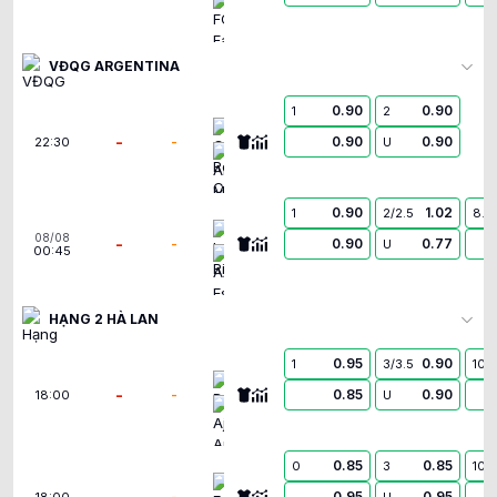
FC Famalicao
VĐQG ARGENTINA
0.90
0.90
1
2
CA Rosario Central
-
-
0.90
0.90
22:30
U
Aldosivi Mar del Plata
0.90
1.02
1
2/2.5
8.5
Independiente Rivadavia
08/08
-
-
0.90
0.77
U
00:45
AA Estudiantes (Río Cuarto)
HẠNG 2 HÀ LAN
0.95
0.90
1
3/3.5
10.5
Dordrecht
-
-
0.85
0.90
18:00
U
Ajax Amsterdam U21
0.85
0.85
0
3
10.5
Emmen
-
0.95
0.95
18:00